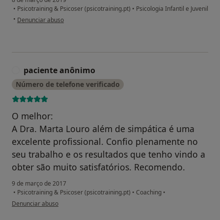
•
Psicotraining & Psicoser (psicotraining.pt)
•
Psicologia Infantil e Juvenil
na opinião do utilizador Conta eliminada
•
Denunciar abuso
paciente anônimo
P
Número de telefone verificado
O melhor:
A Dra. Marta Louro além de simpática é uma
excelente profissional. Confio plenamente no
seu trabalho e os resultados que tenho vindo a
obter são muito satisfatórios. Recomendo.
9 de março de 2017
•
Psicotraining & Psicoser (psicotraining.pt)
•
Coaching
•
na opinião do utilizador paciente anônimo
Denunciar abuso