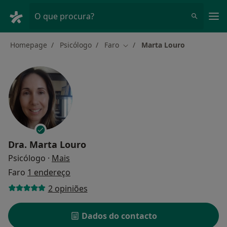
Men
O que procura?
Homepage
Psicólogo
Faro
Marta Louro
Mudar de cidade
Dra.
Marta Louro
sobre as especializações
Psicólogo
·
Mais
Faro
1 endereço
2 opiniões
Dados do contacto