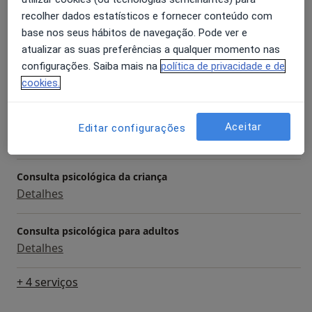
Primeira consulta Psicologia
recolher dados estatísticos e fornecer conteúdo com
Detalhes
base nos seus hábitos de navegação. Pode ver e
atualizar as suas preferências a qualquer momento nas
configurações. Saiba mais na
política de privacidade e de
Avaliação Psicológica
cookies.
Detalhes
Coaching Psicológico
Aceitar
Editar configurações
Detalhes
Consulta psicológica da criança
Detalhes
Consulta psicológica para adultos
Detalhes
+ 4 serviços