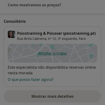
Como mostramos os preços?
Consultório
Psicotraining & Psicoser (psicotraining.pt)
Rua Brito Cabreira, nº 12, 3º esquerdo,
Faro
Ampliar o mapa
abre num novo separador
Disponibilidade
Este especialista não disponibiliza reservas online
nesta morada
O que posso fazer agora?
Mostrar mais detalhes
sobre o endereço