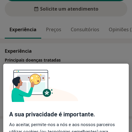
Solicite um atendimento
Experiência
Preços
Consultórios
Opiniões (
Experiência
Principais doenças tratadas
Transtorno Da Falta De Atenção Com Hiperatividade
Transtorno Autístico
Agorafobia
Estresse
a11y_sr_more_diseases
Ansiedade Da Separação
+7
Mostrar mais detalhes
sobre a experiência
A sua privacidade é importante.
Ao aceitar, permite-nos a nós e aos nossos parceiros
Serviços e preços
utilizar cookies (ou tecnologias semelhantes) para