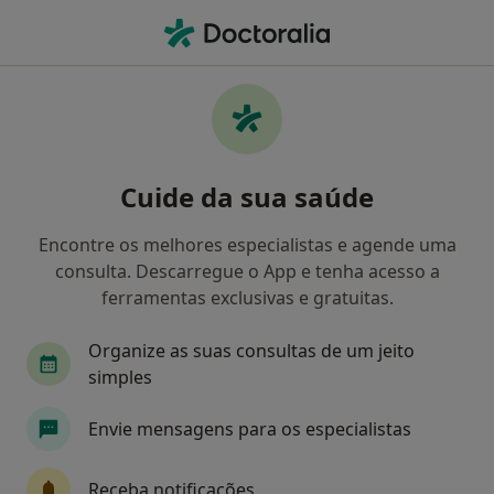
Men
Traumatologista • Porto, Porto
Filters
• 1
Mapa
Traumatologistas recomendados de
Cuide da sua saúde
Groupama em Porto
Como classificamos os resultados
Encontre os melhores especialistas e agende uma
consulta. Descarregue o App e tenha acesso a
ferramentas exclusivas e gratuitas.
Organize as suas consultas de um jeito
simples
Envie mensagens para os especialistas
Dr. Jorge Cruz de Melo
Receba notificações
Traumatologista