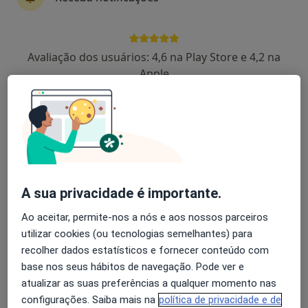
18 opiniões
Pcta. Henrique Moreira, 150, Vila Nova de Gaia
•
Mapa
Avaliação dos usuários: 4,6 na Play Store e 4,2 na
Hospital Da Arrábida
Apple
Esse especialista não oferece agendamento online para esse endereço.
Solicite um atendimento
A sua privacidade é importante.
Ao aceitar, permite-nos a nós e aos nossos parceiros
utilizar cookies (ou tecnologias semelhantes) para
recolher dados estatísticos e fornecer conteúdo com
André Faria Couto
base nos seus hábitos de navegação. Pode ver e
Traumatologista, Médico do desporto, Médico do trabalho
atualizar as suas preferências a qualquer momento nas
1 opinião
configurações. Saiba mais na
política de privacidade e de