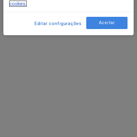
cookies.
Rua de Camões 906, Porto
•
Mapa
Hospital de Santamaria - Porto
Consulta online
Preço não disponível
Aceitar
Editar configurações
Esse especialista não oferece agendamento online para esse endereço.
Solicite um atendimento
Prof. Rui Lemos
Traumatologista
1 opinião