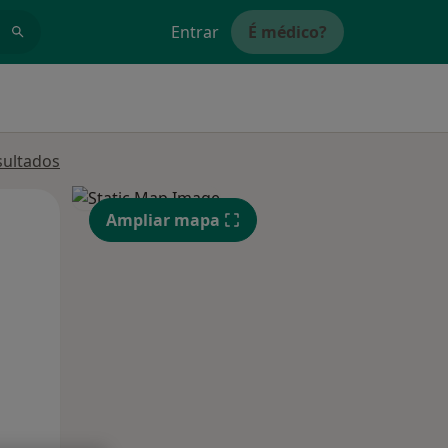
Entrar
É médico?
sultados
Qua
Qui,
Sex,
Ampliar mapa
12 Ago
13 Ago
14 Ago