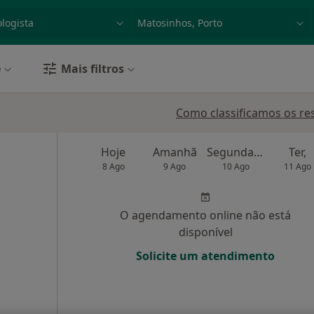
dade, doença ou nome
p. ex. Lisboa
e
Mais filtros
Como classificamos os re
Hoje
Amanhã
Segunda-feira
Ter,
8 Ago
9 Ago
10 Ago
11 Ago
O agendamento online não está
disponível
Solicite um atendimento