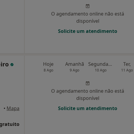
O agendamento online não está
disponível
Solicite um atendimento
eiro
Hoje
Amanhã
Segunda-feira
Ter,
8 Ago
9 Ago
10 Ago
11 Ago
O agendamento online não está
disponível
, Porto
•
Mapa
Solicite um atendimento
 gratuito