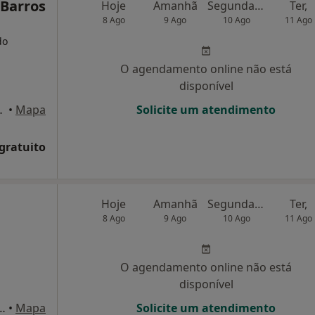
 Barros
Hoje
Amanhã
Segunda-feira
Ter,
8 Ago
9 Ago
10 Ago
11 Ago
do
O agendamento online não está
disponível
 Porto, Porto
•
Mapa
Solicite um atendimento
 gratuito
Hoje
Amanhã
Segunda-feira
Ter,
8 Ago
9 Ago
10 Ago
11 Ago
O agendamento online não está
disponível
 Camoes nº 482 !º Andar, Porto
•
Mapa
Solicite um atendimento