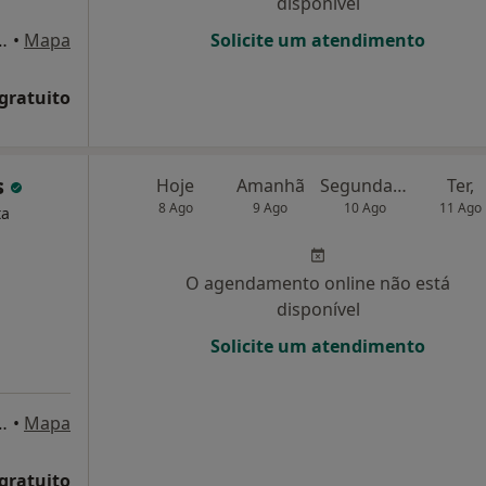
disponível
/3521, Piso 3, Sala 305, Porto
•
Mapa
Solicite um atendimento
 gratuito
s
Hoje
Amanhã
Segunda-feira
Ter,
8 Ago
9 Ago
10 Ago
11 Ago
ta
O agendamento online não está
disponível
Solicite um atendimento
 Bicas 170, Matosinhos
•
Mapa
 gratuito