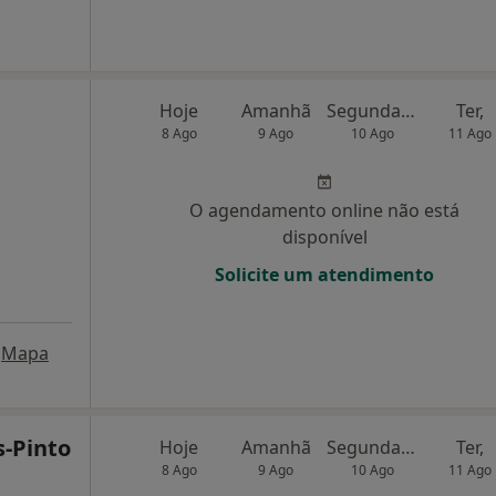
Hoje
Amanhã
Segunda-feira
Ter,
8 Ago
9 Ago
10 Ago
11 Ago
O agendamento online não está
disponível
Solicite um atendimento
Mapa
s-Pinto
Hoje
Amanhã
Segunda-feira
Ter,
8 Ago
9 Ago
10 Ago
11 Ago