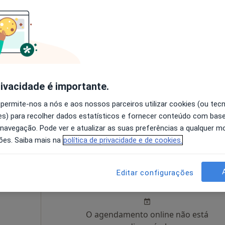
andão
Hoje
Amanhã
Segunda-feira
Ter,
8 Ago
9 Ago
10 Ago
11 Ago
do
O agendamento online não está
rivacidade é importante.
disponível
 permite-nos a nós e aos nossos parceiros utilizar cookies (ou tec
Solicite um atendimento
s) para recolher dados estatísticos e fornecer conteúdo com bas
 navegação. Pode ver e atualizar as suas preferências a qualquer 
ões. Saiba mais na
política de privacidade e de cookies.
Hoje
Amanhã
Segunda-feira
Ter,
Editar configurações
8 Ago
9 Ago
10 Ago
11 Ago
O agendamento online não está