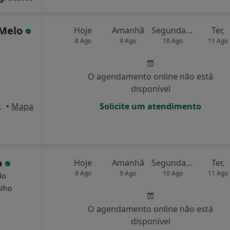
 Melo
Hoje
Amanhã
Segunda-feira
Ter,
8 Ago
9 Ago
10 Ago
11 Ago
O agendamento online não está
disponível
ova de Gaia
•
Mapa
Solicite um atendimento
o
Hoje
Amanhã
Segunda-feira
Ter,
8 Ago
9 Ago
10 Ago
11 Ago
do
alho
O agendamento online não está
disponível