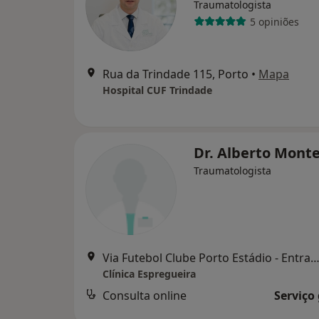
Traumatologista
5 opiniões
Rua da Trindade 115, Porto
•
Mapa
Hospital CUF Trindade
Dr. Alberto Mont
Traumatologista
Via Futebol Clube Porto Estádio - Entrada Nascente, piso -3, Porto 4350-415
Clínica Espregueira
Consulta online
Serviço