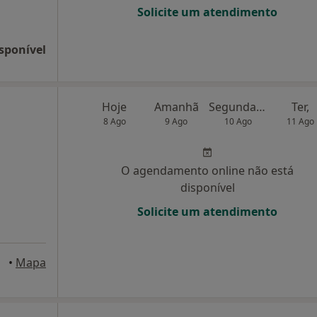
Solicite um atendimento
sponível
Hoje
Amanhã
Segunda-feira
Ter,
8 Ago
9 Ago
10 Ago
11 Ago
O agendamento online não está
disponível
Solicite um atendimento
orto
•
Mapa