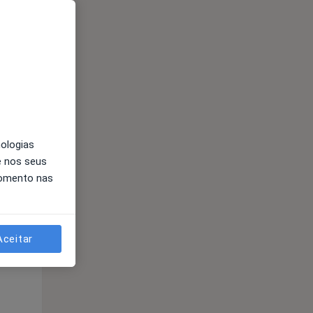
Qua
Qui,
Sex,
12 Ago
13 Ago
14 Ago
nologias
e nos seus
momento nas
Qua
Qui,
Sex,
Aceitar
12 Ago
13 Ago
14 Ago