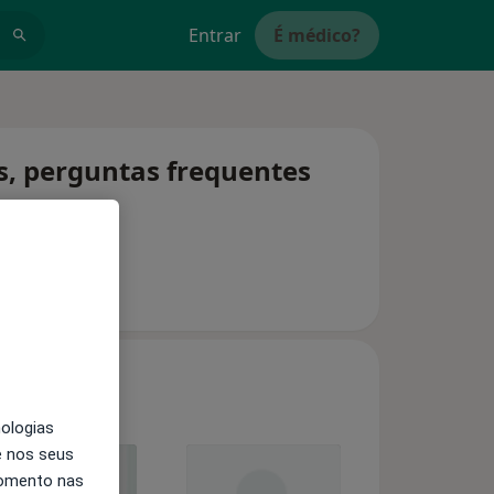
Entrar
É médico?
as, perguntas frequentes
nologias
e nos seus
momento nas