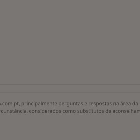
 procurados
a.com.pt, principalmente perguntas e respostas na área d
rcunstância, considerados como substitutos de aconselha