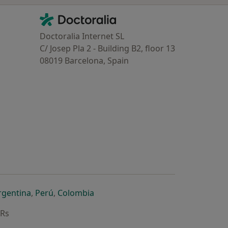
Contacto
Doctoralia - Homepage
Doctoralia Internet SL
C/ Josep Pla 2 - Building B2, floor 13
08019 Barcelona, Spain
dor
 separador
 novo separador
re num novo separador
abre num novo separador
abre num novo separador
abre num novo separador
rgentina
,
Perú
,
Colombia
ARs