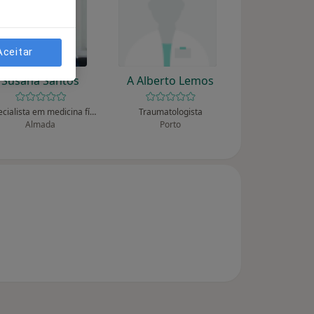
Aceitar
Susana Santos
A Alberto Lemos
Especialista em medicina física e reabilitação
Traumatologista
Almada
Porto