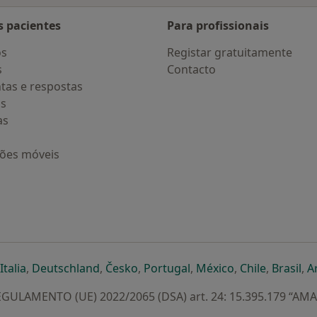
s pacientes
Para profissionais
os
Registar gratuitamente
s
Contacto
tas e respostas
os
as
ções móveis
eparador
 novo separador
bre num novo separador
abre num novo separador
abre num novo separador
abre num novo separador
abre num novo separa
abre num novo
abre num
ab
Italia
,
Deutschland
,
Česko
,
Portugal
,
México
,
Chile
,
Brasil
,
A
GULAMENTO (UE) 2022/2065 (DSA) art. 24: 15.395.179 “AM