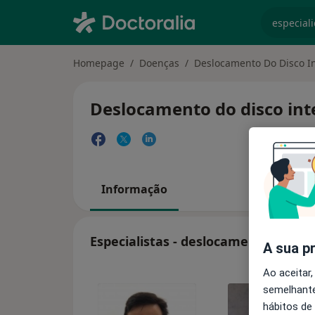
especiali
Homepage
Doenças
Deslocamento Do Disco In
Deslocamento do disco inte
Informação
Especialistas - deslocamento do dis
A sua p
Ao aceitar,
semelhante
hábitos de