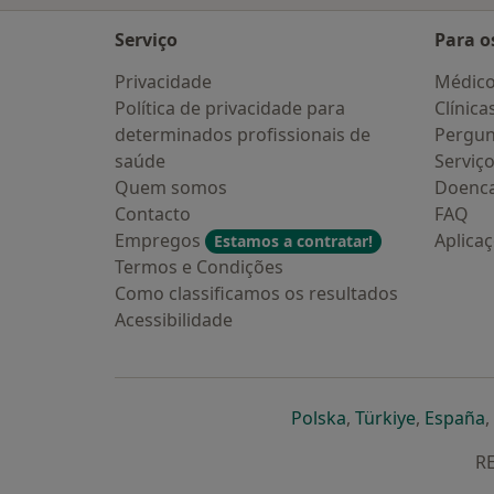
Serviço
Para o
Privacidade
Médic
Política de privacidade para
Clínica
determinados profissionais de
Pergun
saúde
Serviç
Quem somos
Doenc
Contacto
FAQ
Empregos
Aplica
Estamos a contratar!
Termos e Condições
Como classificamos os resultados
Acessibilidade
abre num novo s
abre num
a
Polska
,
Türkiye
,
España
,
RE