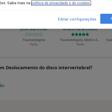
ões. Saiba mais na
política de privacidade e de cookies.
Editar configurações
José Marinhas
André Faria Couto
Traumatologista
Traumatologista, Médico do desporto, Médico do trabalho
Porto
Porto
tam Deslocamento do disco intervertebral?
ção