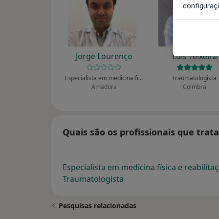
configuraç
Jorge Lourenço
Luis Teixeira
Especialista em medicina física e reabilitação, Médico do desporto, Clínico geral
Traumatologista
Amadora
Coimbra
Quais são os profissionais que tra
Especialista em medicina física e reabilita
Traumatologista
Pesquisas relacionadas