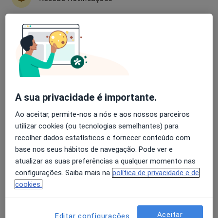
Dr. Rui Claro
Avaliação dos usuários: 4,6 na Play Store e 4,2 na
Traumatologista
Apple
Avenida da Boavista, 3477/3521, Piso 3, Sala 305, Porto
•
Mapa
Oporto Shoulder Clinic
Consulta online
Serviço gratuito
A sua privacidade é importante.
Esse especialista não oferece agendamento online para esse endereço.
Ao aceitar, permite-nos a nós e aos nossos parceiros
utilizar cookies (ou tecnologias semelhantes) para
Solicite um atendimento
recolher dados estatísticos e fornecer conteúdo com
base nos seus hábitos de navegação. Pode ver e
atualizar as suas preferências a qualquer momento nas
configurações. Saiba mais na
política de privacidade e de
cookies.
Aceitar
Editar configurações