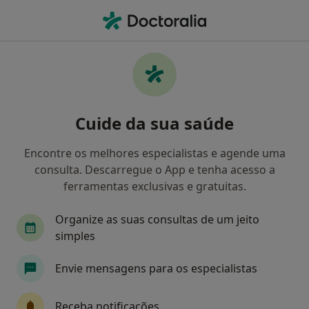
Men
Dor De Ombro • Porto, Porto
Filters
• 1
Mapa
Dor De Ombro, Porto
Cuide da sua saúde
Como classificamos os resultados
Encontre os melhores especialistas e agende uma
consulta. Descarregue o App e tenha acesso a
Qual é a especialização que procura?
ferramentas exclusivas e gratuitas.
Traumatologista
Médico do desporto
Ort
Organize as suas consultas de um jeito
simples
Envie mensagens para os especialistas
Receba notificações