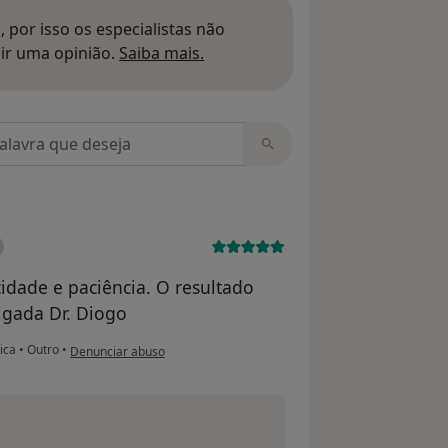
 por isso os especialistas não
Saber mais sobre pareceres
ir uma opinião.
Saiba mais.
m opiniões
cidade e paciência. O resultado
igada Dr. Diogo
na opinião do utilizador Valéria
nica
•
Outro
•
Denunciar abuso