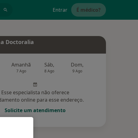
Entrar
É médico?
a Doctoralia
Amanhã
Sáb,
Dom,
Segunda-feira
Ter,
7 Ago
8 Ago
9 Ago
10 Ago
11 Ag
Esse especialista não oferece
amento online para esse endereço.
Solicite um atendimento