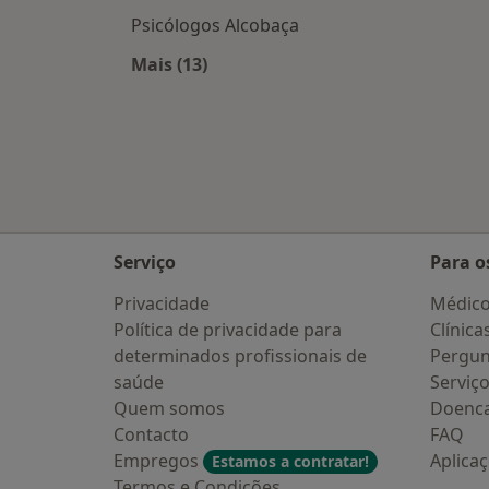
Psicólogos Alcobaça
Mais (13)
Mais na categoria: Cidades próxima
Serviço
Para o
Privacidade
Médic
Política de privacidade para
Clínica
determinados profissionais de
Pergun
saúde
Serviç
Quem somos
Doenc
Contacto
FAQ
Empregos
Aplica
Estamos a contratar!
Termos e Condições