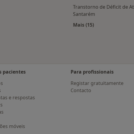
Transtorno de Déficit de 
Santarém
s Santarém
Mais (15)
Mais na categoria: D
s pacientes
Para profissionais
os
Registar gratuitamente
s
Contacto
tas e respostas
os
as
ções móveis