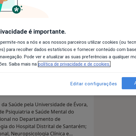
a e da Saúde, com experiência
icológica e neuropsicológica com
rivacidade é importante.
xtos de educação e saúde mental,
atológicas, síndromes
 permite-nos a nós e aos nossos parceiros utilizar cookies (ou tec
stico.
s) para recolher dados estatísticos e fornecer conteúdo com bas
 navegação. Pode ver e atualizar as suas preferências a qualquer 
ões. Saiba mais na
política de privacidade e de cookies.
 Portugueses (OPP) Nº15969, Membro
APP) Nº460, Membro da Federação
A) Nº79253, Formador certificado pelo
Editar configurações
nal (IEFP) NºF582411/2012.
e da Saúde pela Universidade de Évora,
 Psiquiatria e Saúde Mental do
ssional no Departamento de
ia do Hospital Distrital de Santarém;
al, Neuropsicologia Clínica e