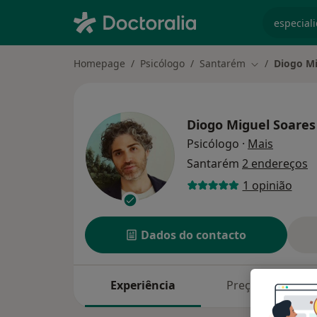
especiali
Homepage
Psicólogo
Santarém
Diogo Mi
Mudar de cid
Diogo Miguel Soares
sobre as
Psicólogo
·
Mais
Santarém
2 endereços
1 opinião
Dados do contacto
Experiência
Preços