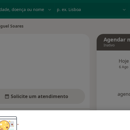
dade, doença ou nome
p. ex. Lisboa
guel Soares
ade
Agendar n
Inativo
 especializações
Hoje
6 Ago
agend
Solicite um atendimento
Consultórios
Opiniões (1)