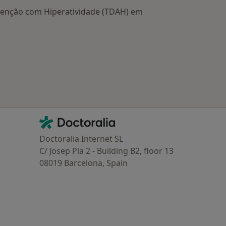
Atenção com Hiperatividade (TDAH) em
oenças mais tratadas
Contacto
Doctoralia - Homepage
Doctoralia Internet SL
C/ Josep Pla 2 - Building B2, floor 13
08019 Barcelona, Spain