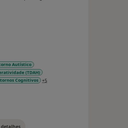
torno Autístico
eratividade (TDAH)
a11y_sr_more_diseases
tornos Cognitivos
+5
 detalhes