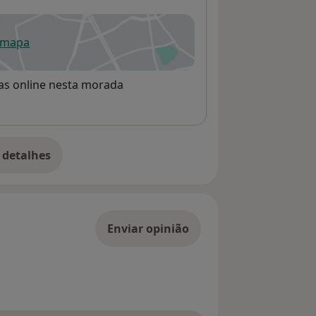
 mapa
re num novo separador
rvas online nesta morada
 detalhes
bre o endereço
Enviar opinião