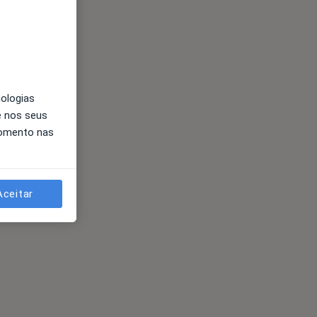
nologias
e nos seus
momento nas
Aceitar