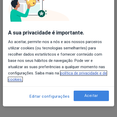
Mariana Mourão Lança
Psicólogo
A sua privacidade é importante.
Ao aceitar, permite-nos a nós e aos nossos parceiros
Morada 1
Morada 2
utilizar cookies (ou tecnologias semelhantes) para
recolher dados estatísticos e fornecer conteúdo com
Rua da Várzea 71, Torres Novas
•
Mapa
base nos seus hábitos de navegação. Pode ver e
Hope Clinic
atualizar as suas preferências a qualquer momento nas
Consulta online
55 €
configurações. Saiba mais na
política de privacidade e de
cookies.
Esse especialista não oferece agendamento online para esse endereço.
Solicite um atendimento
Aceitar
Editar configurações