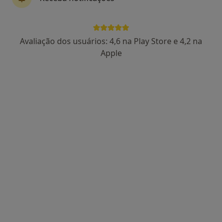
Avaliação dos usuários: 4,6 na Play Store e 4,2 na
Isabel Macieira
Apple
Psicólogo
1 opinião
Jardim de Cima, Santarém
•
Mapa
Clínicas Sukha
Avaliação Psicológica
Serviço gratuito
Esse especialista não oferece agendamento online para esse endereço.
Solicite um atendimento