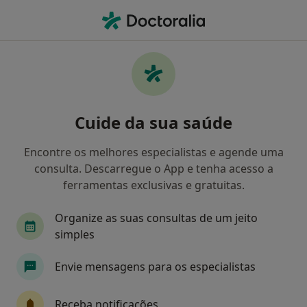
Men
Transtorno Da Falta De Atenção Com Hiperatividade • Santarém, Santarém
Filters
• 1
Mapa
Transtorno Da Falta De Atenção Com
Cuide da sua saúde
Hiperatividade, Santarém
Como classificamos os resultados
Encontre os melhores especialistas e agende uma
consulta. Descarregue o App e tenha acesso a
ferramentas exclusivas e gratuitas.
Qual é a especialização que procura?
Organize as suas consultas de um jeito
Psicólogo
simples
Envie mensagens para os especialistas
Receba notificações