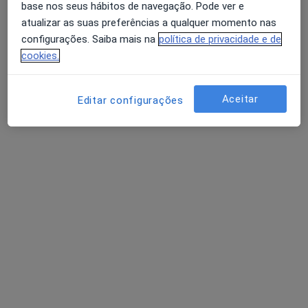
base nos seus hábitos de navegação. Pode ver e
Drª Cátia Soreira - Consultório de Psicologia Online
atualizar as suas preferências a qualquer momento nas
Primeira consulta Psicologia
50 €
configurações. Saiba mais na
política de privacidade e de
Esse especialista não oferece agendamento online para esse endereço.
cookies.
Solicite um atendimento
Aceitar
Editar configurações
Isabel Macieira
Psicólogo
1 opinião
Jardim de Cima, Santarém
•
Mapa