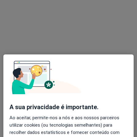
Santarém
•
Mapa
Consultório de Psicologia Online - Mariana Correia - Santarém
Primeira consulta Psicologia
desde 45 €
Esse especialista não oferece agendamento online para esse endereço.
Solicite um atendimento
A sua privacidade é importante.
Cátia Soreira
Psicólogo
Ao aceitar, permite-nos a nós e aos nossos parceiros
3 opiniões
utilizar cookies (ou tecnologias semelhantes) para
recolher dados estatísticos e fornecer conteúdo com
Santarém
•
Mapa