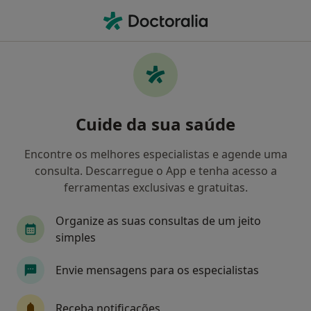
Men
Psicólogo • Santarém, Santarém
Filters
Mapa
Psicólogos em Santarém
Cuide da sua saúde
Como classificamos os resultados
Encontre os melhores especialistas e agende uma
consulta. Descarregue o App e tenha acesso a
ferramentas exclusivas e gratuitas.
Organize as suas consultas de um jeito
simples
Envie mensagens para os especialistas
Dra. Cathy Lourenço
Psicólogo
Receba notificações