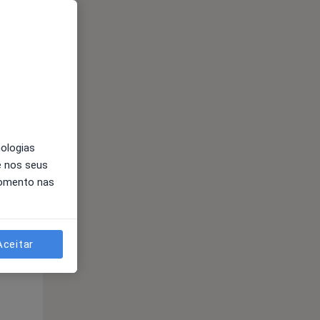
nologias
Qui,
Sex,
Sáb,
e nos seus
13 Ago
14 Ago
15 Ago
momento nas
Aceitar