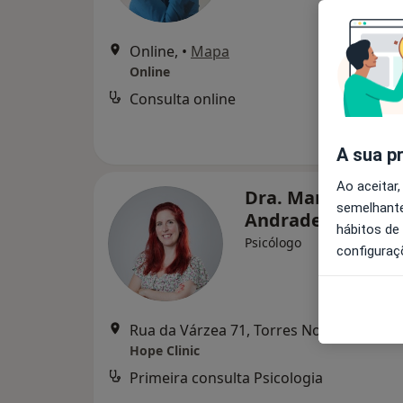
Online,
•
Mapa
Online
Consulta online
A sua p
Ao aceitar,
Dra. Maria João
semelhante
Andrade
hábitos de
Psicólogo
configuraç
Rua da Várzea 71, Torres Novas
•
Mapa
Hope Clinic
Primeira consulta Psicologia