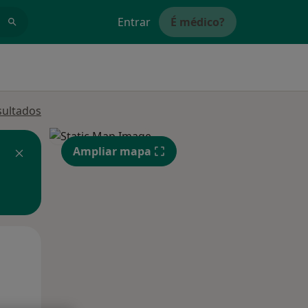
Entrar
É médico?
sultados
Ampliar mapa
Qui,
Sex,
Sáb,
13 Ago
14 Ago
15 Ago