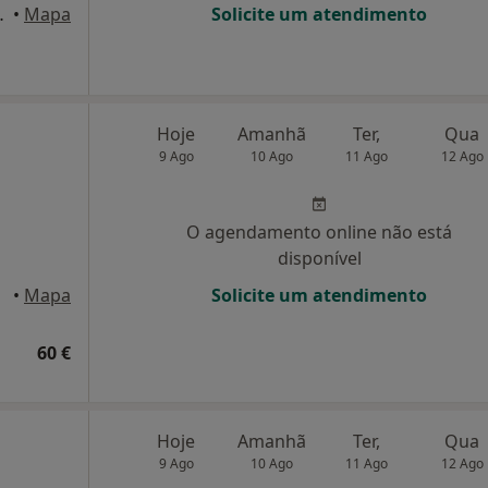
 dto, Santarém
•
Mapa
Solicite um atendimento
Hoje
Amanhã
Ter,
Qua
9 Ago
10 Ago
11 Ago
12 Ago
O agendamento online não está
disponível
•
Mapa
Solicite um atendimento
60 €
Hoje
Amanhã
Ter,
Qua
9 Ago
10 Ago
11 Ago
12 Ago