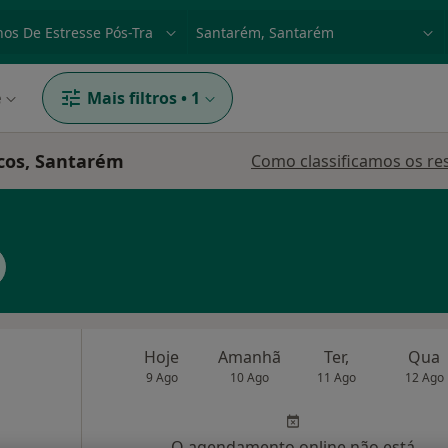
dade, doença ou nome
p. ex. Lisboa
e
Mais filtros
•
1
cos, Santarém
Como classificamos os re
Hoje
Amanhã
Ter,
Qua
9 Ago
10 Ago
11 Ago
12 Ago
O agendamento online não está