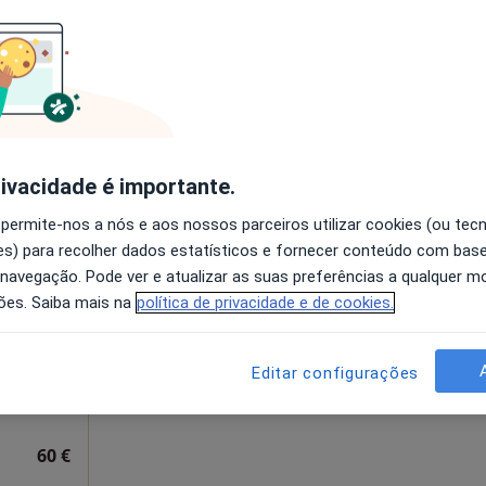
disponível
Solicite um atendimento
60 €
rivacidade é importante.
 permite-nos a nós e aos nossos parceiros utilizar cookies (ou tec
Hoje
Amanhã
Ter,
Qua
s) para recolher dados estatísticos e fornecer conteúdo com bas
9 Ago
10 Ago
11 Ago
12 Ago
 navegação. Pode ver e atualizar as suas preferências a qualquer 
ões. Saiba mais na
política de privacidade e de cookies.
O agendamento online não está
disponível
Editar configurações
Solicite um atendimento
60 €