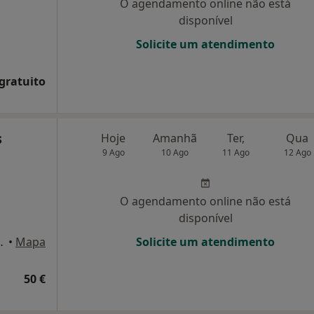
O agendamento online não está
disponível
Solicite um atendimento
 gratuito
s
Hoje
Amanhã
Ter,
Qua
9 Ago
10 Ago
11 Ago
12 Ago
O agendamento online não está
disponível
1.º Dto, Santarém
•
Mapa
Solicite um atendimento
50 €