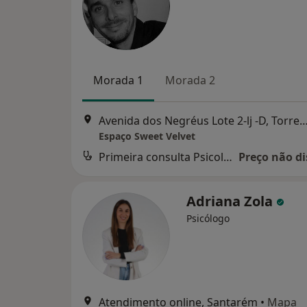
Morada 1
Morada 2
Avenida dos Negréus Lote 2-lj -D, Torr
Espaço Sweet Velvet
Primeira consulta Psicologia
Preço não di
Adriana Zola
Psicólogo
Atendimento online, Santarém
•
Mapa