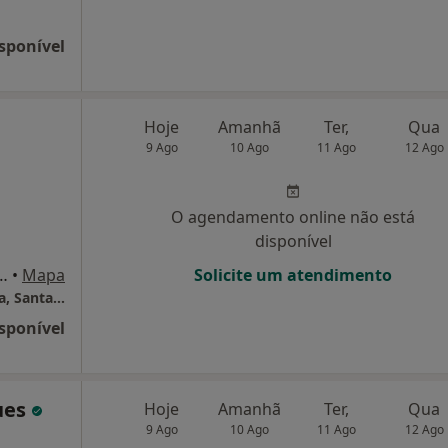
sponível
Hoje
Amanhã
Ter,
Qua
9 Ago
10 Ago
11 Ago
12 Ago
O agendamento online não está
disponível
é Lopes lote 26 r ch loja, Santarém
•
Mapa
Solicite um atendimento
Praceta Professor José Lopes lote 26 r ch loja, Santarém, Portugal 2005-602
sponível
ues
Hoje
Amanhã
Ter,
Qua
9 Ago
10 Ago
11 Ago
12 Ago