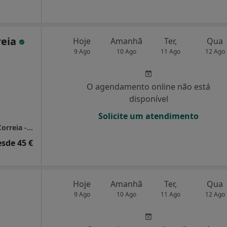
reia
Hoje
Amanhã
Ter,
Qua
9 Ago
10 Ago
11 Ago
12 Ago
O agendamento online não está
disponível
Solicite um atendimento
Consultório de Psicologia Online - Mariana Correia - Santarém
esde 45 €
Hoje
Amanhã
Ter,
Qua
9 Ago
10 Ago
11 Ago
12 Ago