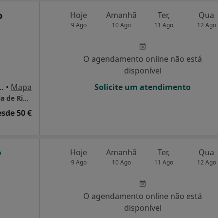
o
Hoje
Amanhã
Ter,
Qua
9 Ago
10 Ago
11 Ago
12 Ago
O agendamento online não está
disponível
 , Bloco A 1ºAndar, Rio Maior
•
Mapa
Solicite um atendimento
Centro Médico Da Santa Casa Da Misericórdia de Rio Maior
esde 50 €
Hoje
Amanhã
Ter,
Qua
9 Ago
10 Ago
11 Ago
12 Ago
O agendamento online não está
disponível