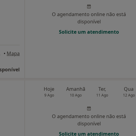
O agendamento online não está
disponível
Solicite um atendimento
es Novas
•
Mapa
sponível
Hoje
Amanhã
Ter,
Qua
9 Ago
10 Ago
11 Ago
12 Ago
O agendamento online não está
disponível
Solicite um atendimento