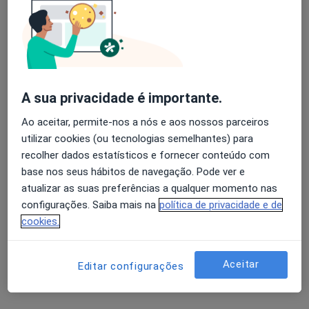
8 opiniões
Clínica Privada de Oftalmologia (CPO) Avenida da Liberdade 180 1º, Lisboa
•
Mapa
Avaliação dos usuários: 4,6 na Play Store e 4,2 na
Consultório privado
Apple
Esse especialista não oferece agendamento online para esse endereço.
A sua privacidade é importante.
Solicite um atendimento
Ao aceitar, permite-nos a nós e aos nossos parceiros
utilizar cookies (ou tecnologias semelhantes) para
recolher dados estatísticos e fornecer conteúdo com
base nos seus hábitos de navegação. Pode ver e
atualizar as suas preferências a qualquer momento nas
configurações. Saiba mais na
política de privacidade e de
cookies.
João Henriques Feijão
Aceitar
Editar configurações
Oftalmologista
17 opiniões