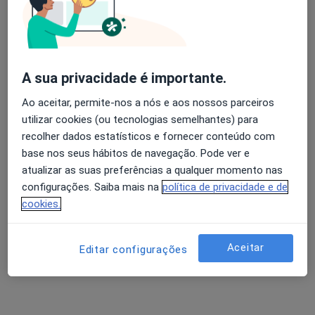
Rua Manuel Ferreira Maia, 75, Santa Maria da Feira
•
Mapa
diClinic - Clínica Médica
Primeira consulta Nutrição
45 €
Esse especialista não oferece agendamento online para esse endereço.
A sua privacidade é importante.
Solicite um atendimento
Ao aceitar, permite-nos a nós e aos nossos parceiros
utilizar cookies (ou tecnologias semelhantes) para
recolher dados estatísticos e fornecer conteúdo com
base nos seus hábitos de navegação. Pode ver e
atualizar as suas preferências a qualquer momento nas
configurações. Saiba mais na
política de privacidade e de
cookies.
Aceitar
Editar configurações
Espimar-Clínica Médico Cirúrgica
·
Mais
Nutricionista, Acupuntor, Alergologista
1 opinião