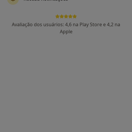
10 opiniões
Morada 1
Morada 2
Avaliação dos usuários: 4,6 na Play Store e 4,2 na
Apple
Rua Santa Maria da Feira 121, Santa Maria da Feira
•
Mapa
Clinifeira
Esse especialista não oferece agendamento online para esse endereço.
Solicite um atendimento
Eunice Costa