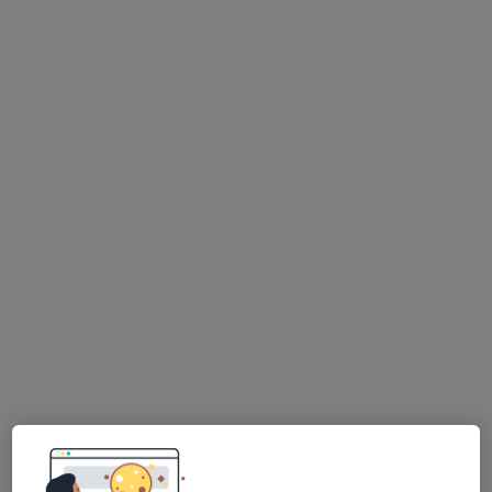
Nutricionista
Avenida da Liberdade, 661, São João Da Madeira
•
Mapa
Consultório de Nutrição (São João da Madeira) - Seven Fitness Club
Consulta online de Nutrição
49 €
Esse especialista não oferece agendamento online para esse endereço.
Solicite um atendimento
Dra. Sara Moreira
Nutricionista