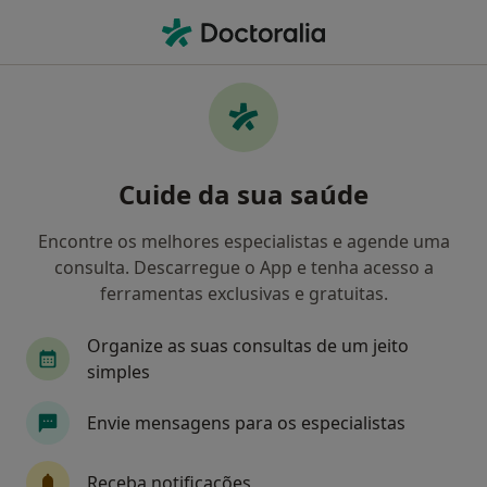
Men
Nutricionista • Santa Maria da Feira, Aveiro
Filters
Mapa
Nutricionistas em Santa Maria da Feira
Cuide da sua saúde
Como classificamos os resultados
Encontre os melhores especialistas e agende uma
consulta. Descarregue o App e tenha acesso a
ferramentas exclusivas e gratuitas.
Organize as suas consultas de um jeito
simples
Envie mensagens para os especialistas
Dra. Joana Pinheiro
Nutricionista
Receba notificações