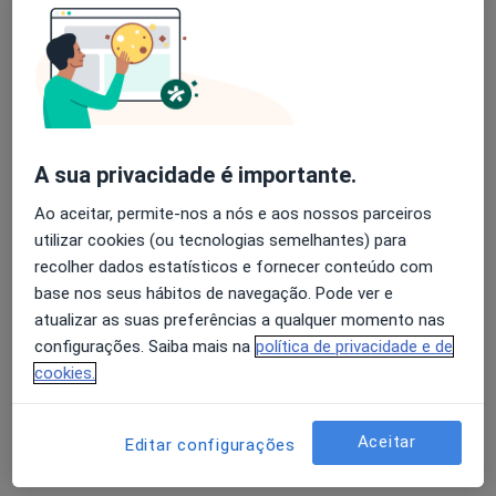
Consulta online
desde 65 €
Esse especialista não oferece agendamento online para esse endereço.
Solicite um atendimento
A sua privacidade é importante.
Ao aceitar, permite-nos a nós e aos nossos parceiros
utilizar cookies (ou tecnologias semelhantes) para
recolher dados estatísticos e fornecer conteúdo com
base nos seus hábitos de navegação. Pode ver e
atualizar as suas preferências a qualquer momento nas
configurações. Saiba mais na
política de privacidade e de
Dra. Sara Moreira
cookies.
Nutricionista
•
Mapa
Aceitar
Editar configurações
Domicílio