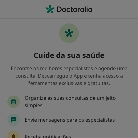
Men
Nutricionista • Maia, Porto
Filters
Mapa
Nutricionistas em Maia
Cuide da sua saúde
Como classificamos os resultados
Encontre os melhores especialistas e agende uma
consulta. Descarregue o App e tenha acesso a
ferramentas exclusivas e gratuitas.
Organize as suas consultas de um jeito
simples
Envie mensagens para os especialistas
Dr. Rúben Pinheiro
Nutricionista
Receba notificações