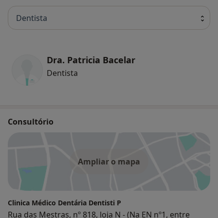
(Dra. Sandra Marinho)
Reiki
Dentista
Shiatsu
Acupunctura
(Dra. Dalila Azevedo)
Dra. Patricia Bacelar
Dentista
Consultório
Ampliar o mapa
Clinica Médico Dentária Dentisti P
Rua das Mestras, nº 818, loja N - (Na EN nº1, entre