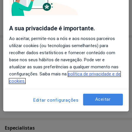
O que está procurando?
Psicólogo
Otorrino
Pesquisar outra especialidade
A sua privacidade é importante.
Ao aceitar, permite-nos a nós e aos nossos parceiros
Sobre nós
utilizar cookies (ou tecnologias semelhantes) para
recolher dados estatísticos e fornecer conteúdo com
ESPAÇO NATUROFORMA
base nos seus hábitos de navegação. Pode ver e
(TERAPIAS ALTERNATIVAS E COMPLEMENTARES)
atualizar as suas preferências a qualquer momento nas
Drenagem Linfática
configurações. Saiba mais na
política de privacidade e de
Hidrolinfa
cookies.
Massagem Relaxamento
Massagem Geotermal
Biopunctura Homeopática
Aceitar
Editar configurações
Quem somos
Bambuterapia
mais
Reflexologia
Massagem para Bébés
Tui-Na
Especialistas