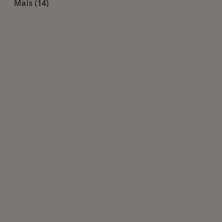
Mais (14)
Mais na categoria: Centros de Medicina dentária 