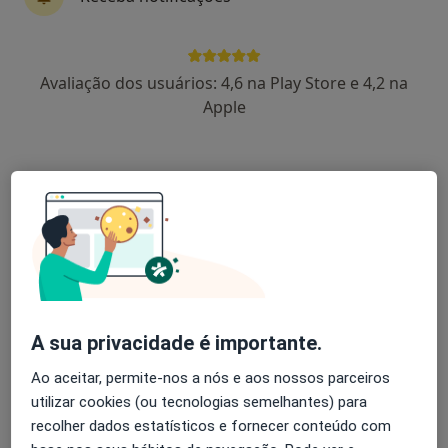
34 opiniões
Rua Adriano Correia de Oliveira, Lisboa
•
Mapa
Avaliação dos usuários: 4,6 na Play Store e 4,2 na
Medical One - Centro Clínico
Apple
Consulta online
35 €
Esse especialista não oferece agendamento online para esse endereço.
Solicite um atendimento
A sua privacidade é importante.
Ao aceitar, permite-nos a nós e aos nossos parceiros
utilizar cookies (ou tecnologias semelhantes) para
Dr. Paulo Afonso Sampaio Sobrinho
recolher dados estatísticos e fornecer conteúdo com
Médico estético, Dentista