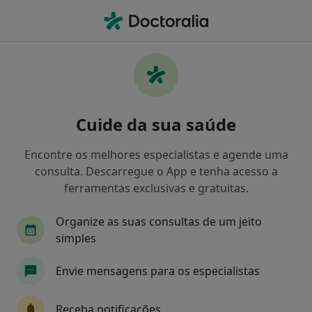
Men
Médico Estético • Lisboa, Lisboa
Filters
• 1
Mapa
Médicos estéticos recomendados de
Cuide da sua saúde
AdvanceCare em Lisboa
Como classificamos os resultados
Encontre os melhores especialistas e agende uma
consulta. Descarregue o App e tenha acesso a
ferramentas exclusivas e gratuitas.
Organize as suas consultas de um jeito
simples
Envie mensagens para os especialistas
Dra. Maria Teresa Silva
Receba notificações
Médico estético, Médico de família, Clínico geral