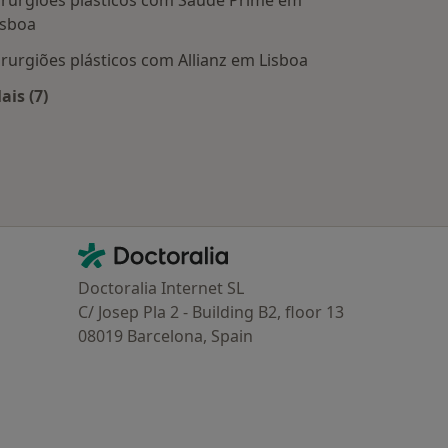
irurgiões plásticos com Saúde Prime em
isboa
irurgiões plásticos com Allianz em Lisboa
ais (7)
Mais na categoria: Planos de saúde mais populares
Contacto
Doctoralia - Homepage
Doctoralia Internet SL
C/ Josep Pla 2 - Building B2, floor 13
08019 Barcelona, Spain