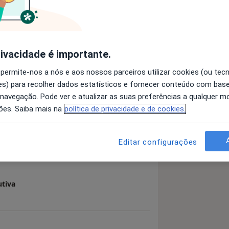
ral de Santa Catarina, Brasil.
gia Plástica no Hospital Militar da
rivacidade é importante.
ro da Associação dos Ex alunos do
 permite-nos a nós e aos nossos parceiros utilizar cookies (ou tec
s) para recolher dados estatísticos e fornecer conteúdo com bas
utónoma de Barcelona, España
 navegação. Pode ver e atualizar as suas preferências a qualquer 
 Plástica
ões. Saiba mais na
política de privacidade e de cookies.
ia Plástica
 detalhes
bre a experiência
aculdade Souza Marques, Brasil
Editar configurações
Vizcaya, España
aratrice pela Ordre Médical, França
ela Faculdade de Medicina Veiga de
utiva
 Médica pela USP, Brasil
uch em Portugal desde 2013 e em España