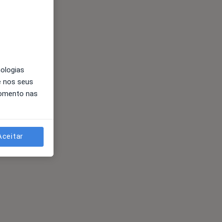
nologias
e nos seus
momento nas
Aceitar