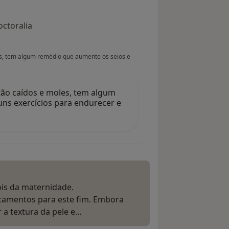
octoralia
, tem algum remédio que aumente os seios e
ão caídos e moles, tem algum
ns exercícios para endurecer e
is da maternidade.
icamentos para este fim. Embora
a textura da pele e…