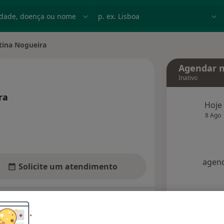
dade, doença ou nome
p. ex. Lisboa
stina Nogueira
 cidade
Agendar n
Inativo
ra
Hoje
sobre as especializações
8 Ago
agend
Solicite um atendimento
Opiniões
Dúvidas solucionadas (19)