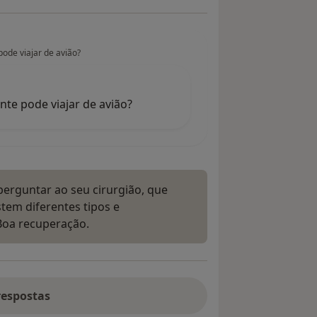
ode viajar de avião?
nte pode viajar de avião?
erguntar ao seu cirurgião, que
stem diferentes tipos e
 Boa recuperação.
respostas