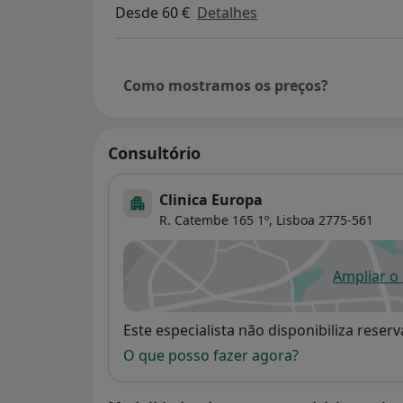
Desde 60 €
Detalhes
Médica Cirurgiã Plástica da Clínica Young S
Como mostramos os preços?
Consultório
Clinica Europa
R. Catembe 165 1º,
Lisboa
2775-561
Ampliar o
ab
Disponibilidade
Este especialista não disponibiliza rese
O que posso fazer agora?