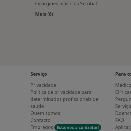
Cirurgiões plásticos Setúbal
Mais (6)
Mais na categoria: Cidades próximas
Serviço
Para o
Privacidade
Médic
Política de privacidade para
Clínica
determinados profissionais de
Pergun
saúde
Serviç
Quem somos
Doenc
Contacto
FAQ
Empregos
Aplica
Estamos a contratar!