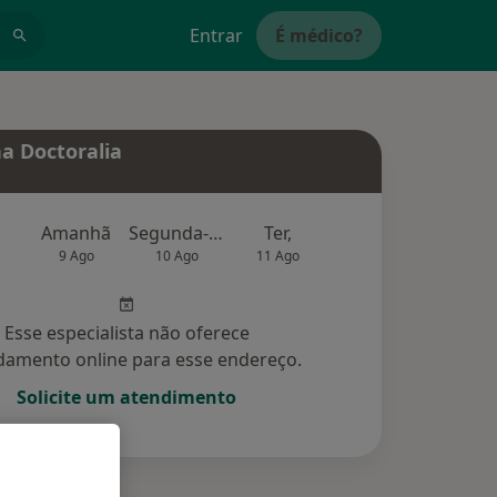
Entrar
É médico?
a Doctoralia
Amanhã
Segunda-feira
Ter,
Qua
Qui,
9 Ago
10 Ago
11 Ago
12 Ago
13 Ag
Esse especialista não oferece
amento online para esse endereço.
Solicite um atendimento