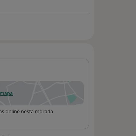
Médica Cirurgiã Plástica da Clínica Europa Private Hospital (Portugal) desde 2013
oul (Brasil) desde 2002
 mapa
re num novo separador
rvas online nesta morada