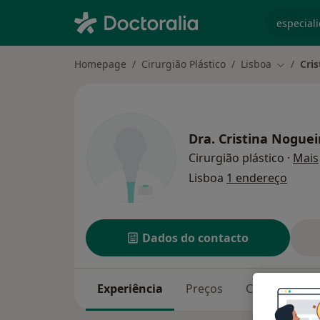
especiali
Homepage
Cirurgião Plástico
Lisboa
Cri
Mudar de
Dra.
Cristina Noguei
Cirurgião plástico
·
Mais
Lisboa
1 endereço
Dados do contacto
Experiência
Preços
Consultórios