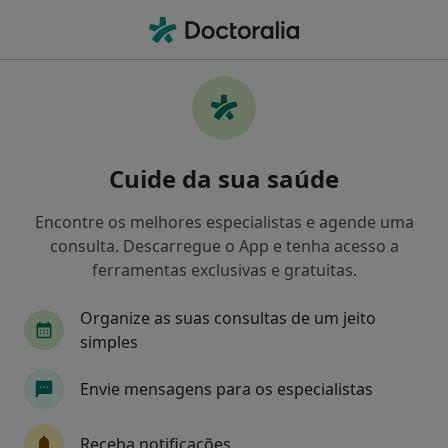
Men
Médico De Família • Lisboa, Lisboa
Filters
• 1
Mapa
Médicos de família recomendados de
Cuide da sua saúde
AdvanceCare em Lisboa
Como classificamos os resultados
Encontre os melhores especialistas e agende uma
consulta. Descarregue o App e tenha acesso a
ferramentas exclusivas e gratuitas.
Organize as suas consultas de um jeito
simples
Envie mensagens para os especialistas
Dr. Diogo Barata de Almeida
Receba notificações
Médico de família, Clínico geral