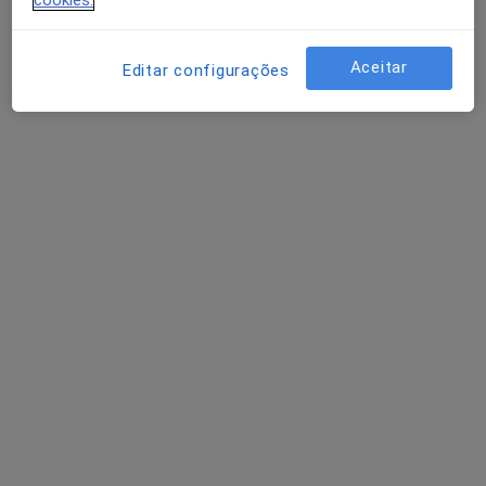
Rua Adriano Correia de Oliveira, Lisboa
•
Mapa
Medical One - Centro Clínico
Aceitar
Editar configurações
Consulta online
35 €
Esse especialista não oferece agendamento online para esse endereço.
Solicite um atendimento
Dr. Manuel José Ribeiro de Freitas
Médico de família
8 opiniões