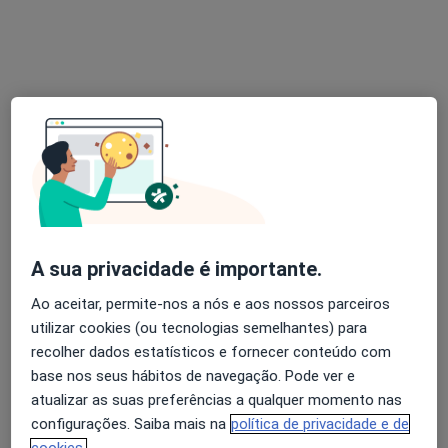
6 opiniões
Rua Professor Fernando Fonseca, Lisboa
•
Mapa
Clínica Cuf Alvalade
Esse especialista não oferece agendamento online para esse endereço.
Solicite um atendimento
A sua privacidade é importante.
Ao aceitar, permite-nos a nós e aos nossos parceiros
utilizar cookies (ou tecnologias semelhantes) para
recolher dados estatísticos e fornecer conteúdo com
Dra. Maria Teresa Silva
base nos seus hábitos de navegação. Pode ver e
atualizar as suas preferências a qualquer momento nas
Médico de família, Médico estético, Clínico geral
configurações. Saiba mais na
política de privacidade e de
34 opiniões
cookies.