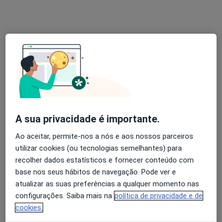
sonia.a.rebelo@gmail.com / 913426348
Primeira consulta Fisioterapia
Serviço gratuito
Esse especialista não oferece agendamento online para esse endereço.
Solicite um atendimento
A sua privacidade é importante.
Ao aceitar, permite-nos a nós e aos nossos parceiros
utilizar cookies (ou tecnologias semelhantes) para
recolher dados estatísticos e fornecer conteúdo com
João Brites
base nos seus hábitos de navegação. Pode ver e
Fisioterapeuta
atualizar as suas preferências a qualquer momento nas
configurações. Saiba mais na
política de privacidade e de
Rua Adão Manuel Ramos Barata 2a,
•
Mapa
cookies.
TEC Physio