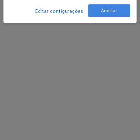
Avaliação Fisioterapia
50 €
Aceitar
Editar configurações
Esse especialista não oferece agendamento online para esse endereço.
Solicite um atendimento
Ricardo Salvador
Fisioterapeuta, Osteopata
20 opiniões
Calcada da ajuda n72-B, Lisboa
•
Mapa
Ricardo Jorge Salvador