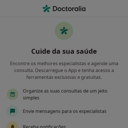
Men
Fisioterapeuta • São Sebastião Da Pedreira, Lisboa, Lisboa
Filters
Mapa
Fisioterapeuta, São Sebastião Da Pedreira,
Cuide da sua saúde
Lisboa
Como classificamos os resultados
Encontre os melhores especialistas e agende uma
consulta. Descarregue o App e tenha acesso a
ferramentas exclusivas e gratuitas.
Organize as suas consultas de um jeito
simples
Envie mensagens para os especialistas
João Sousa Pinto
Receba notificações
Fisioterapeuta, Acupuntor