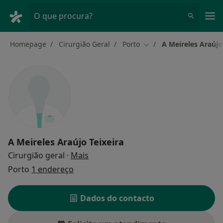
Men
O que procura?
Homepage
Cirurgião Geral
Porto
A Meireles Araújo
Mudar de cidade
A Meireles Araújo Teixeira
sobre as especializações
Cirurgião geral
·
Mais
Porto
1 endereço
Dados do contacto