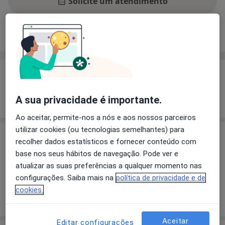
Solicite um atendimento
Experiência
Preços
Consultórios
Opiniões
Experiência
Mostrar mais detalhes
A sua privacidade é importante.
sobre a experiência
Ao aceitar, permite-nos a nós e aos nossos parceiros
utilizar cookies (ou tecnologias semelhantes) para
Preços
recolher dados estatísticos e fornecer conteúdo com
base nos seus hábitos de navegação. Pode ver e
Sem informação sobre serviços e preços
atualizar as suas preferências a qualquer momento nas
Este especialista ainda não adicionou nenhuma
configurações. Saiba mais na
política de privacidade e de
informação sobre serviços
cookies.
Aceitar
Editar configurações