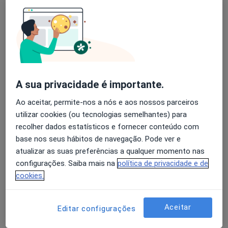
Miguel Reis
Avaliação dos usuários: 4,6 na Play Store e 4,2 na
Cirurgião geral
Apple
Funchal
A sua privacidade é importante.
António Oliveira
Ao aceitar, permite-nos a nós e aos nossos parceiros
Cirurgião geral
utilizar cookies (ou tecnologias semelhantes) para
Vila Real
recolher dados estatísticos e fornecer conteúdo com
base nos seus hábitos de navegação. Pode ver e
atualizar as suas preferências a qualquer momento nas
Hugo Santos Sousa
configurações. Saiba mais na
política de privacidade e de
Cirurgião geral
cookies.
Porto
Aceitar
Editar configurações
Marcelo Costa