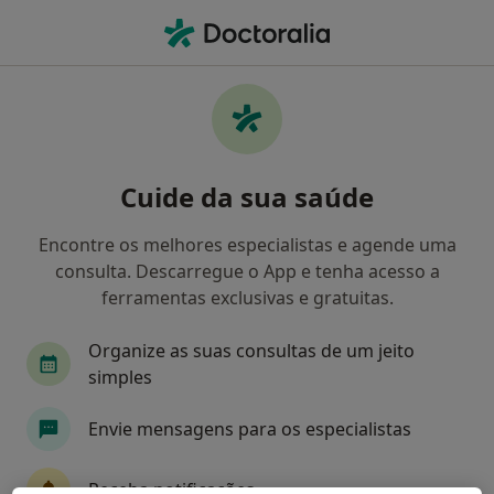
Men
O que procura?
Homepage
Doenças
Úlcera Gástrica
Úlcera gástrica - Informação,
Cuide da sua saúde
especialistas, perguntas
frequentes
Encontre os melhores especialistas e agende uma
consulta. Descarregue o App e tenha acesso a
ferramentas exclusivas e gratuitas.
Organize as suas consultas de um jeito
Informação
simples
Envie mensagens para os especialistas
Especialistas - úlcera gástrica
Receba notificações