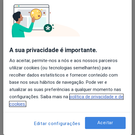
Luis Moura
Avaliação dos usuários: 4,6 na Play Store e 4,2 na
Cardiologista
Apple
Porto
A sua privacidade é importante.
A Nunes Diogo
Ao aceitar, permite-nos a nós e aos nossos parceiros
Cardiologista
utilizar cookies (ou tecnologias semelhantes) para
Lisboa
recolher dados estatísticos e fornecer conteúdo com
base nos seus hábitos de navegação. Pode ver e
atualizar as suas preferências a qualquer momento nas
A Nunes Diogo
configurações. Saiba mais na
política de privacidade e de
Cardiologista
cookies.
Alhandra
Aceitar
Editar configurações
Abílio A Ferreira Gomes