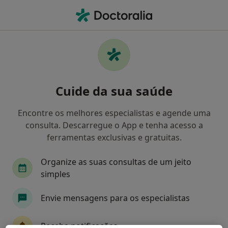
Men
O que procura?
Homepage
Doenças
Trombose Coronária
Trombose coronária -
Cuide da sua saúde
Informação, especialistas,
perguntas frequentes
Encontre os melhores especialistas e agende uma
consulta. Descarregue o App e tenha acesso a
ferramentas exclusivas e gratuitas.
Organize as suas consultas de um jeito
Informação
simples
Envie mensagens para os especialistas
Especialistas - trombose coronária
Receba notificações