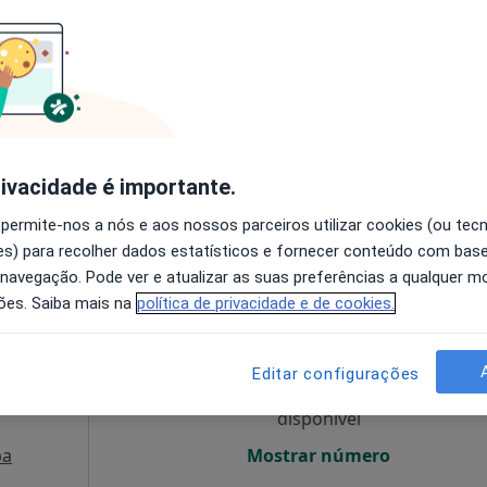
O agendamento online não está
disponível
a
Solicite um atendimento
esde 60 €
rivacidade é importante.
 permite-nos a nós e aos nossos parceiros utilizar cookies (ou tec
s) para recolher dados estatísticos e fornecer conteúdo com bas
 navegação. Pode ver e atualizar as suas preferências a qualquer 
Hoje
Amanhã
Ter,
Qua
ões. Saiba mais na
política de privacidade e de cookies.
9 Ago
10 Ago
11 Ago
12 Ago
Editar configurações
O agendamento online não está
disponível
pa
Mostrar número