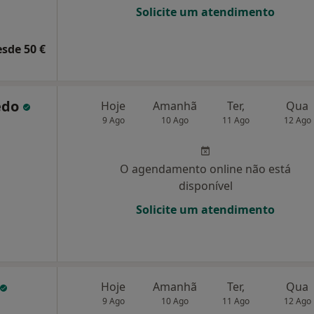
Solicite um atendimento
esde 50 €
edo
Hoje
Amanhã
Ter,
Qua
9 Ago
10 Ago
11 Ago
12 Ago
O agendamento online não está
disponível
Solicite um atendimento
Hoje
Amanhã
Ter,
Qua
9 Ago
10 Ago
11 Ago
12 Ago