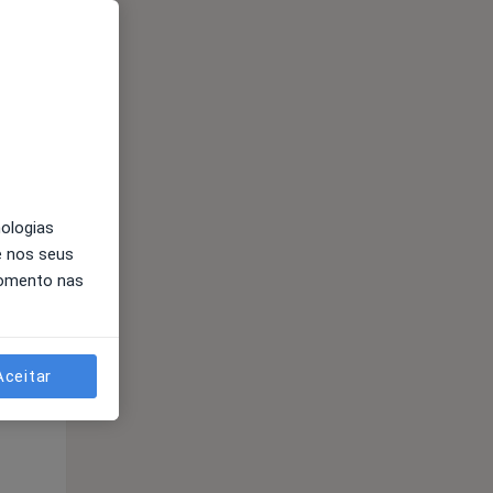
nologias
e nos seus
momento nas
Qui,
Sex,
Sáb,
13 Ago
14 Ago
15 Ago
Aceitar