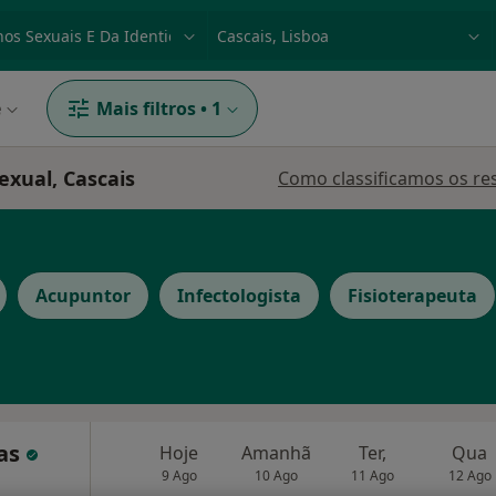
dade, doença ou nome
p. ex. Lisboa
e
Mais filtros
•
1
exual, Cascais
Como classificamos os re
Acupuntor
Infectologista
Fisioterapeuta
cas
Hoje
Amanhã
Ter,
Qua
9 Ago
10 Ago
11 Ago
12 Ago