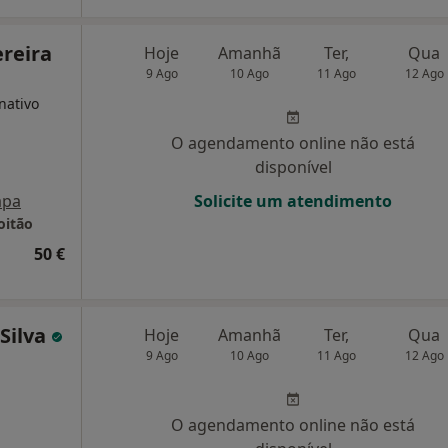
ereira
Hoje
Amanhã
Ter,
Qua
9 Ago
10 Ago
11 Ago
12 Ago
nativo
O agendamento online não está
disponível
pa
Solicite um atendimento
oitão
50 €
Silva
Hoje
Amanhã
Ter,
Qua
9 Ago
10 Ago
11 Ago
12 Ago
O agendamento online não está