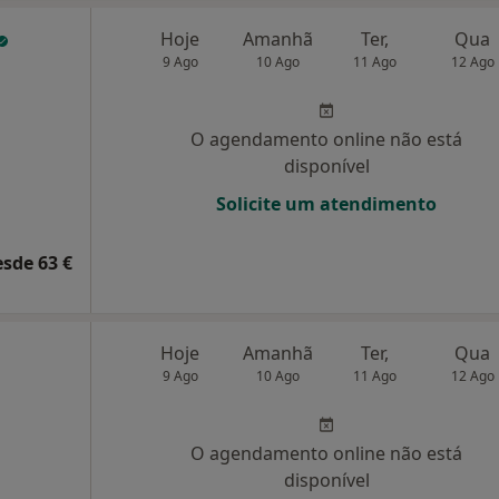
Hoje
Amanhã
Ter,
Qua
9 Ago
10 Ago
11 Ago
12 Ago
O agendamento online não está
disponível
Solicite um atendimento
esde 63 €
Hoje
Amanhã
Ter,
Qua
9 Ago
10 Ago
11 Ago
12 Ago
O agendamento online não está
disponível