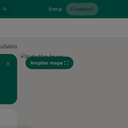
Entrar
É médico?
sultados
Ampliar mapa
Qui,
Sex,
Sáb,
13 Ago
14 Ago
15 Ago