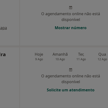
O agendamento online não está
disponível
apa
Mostrar número
dra
Hoje
Amanhã
Ter,
Qua
9 Ago
10 Ago
11 Ago
12 Ago
O agendamento online não está
disponível
Solicite um atendimento