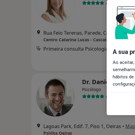
86 opiniões
Rua Feio Terenas, Parede, Cascais
•
Map
Centro Catarina Lucas - Cascais
Primeira consulta Psicologia
d
A sua p
Ao aceitar,
semelhante
hábitos de
Dr. Daniel Mira
configuraç
Psicólogo
64 opiniões
Lagoas Park, Edif. 7, Piso 1, Oeiras
•
Ma
PsiVita Oeiras