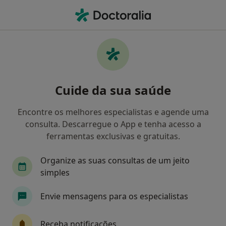
Men
Transtornos De Estresse • Sacavém, Lisboa
Filters
• 1
Mapa
Transtornos De Estresse, Sacavém
Cuide da sua saúde
Como classificamos os resultados
Encontre os melhores especialistas e agende uma
consulta. Descarregue o App e tenha acesso a
Qual é a especialização que procura?
ferramentas exclusivas e gratuitas.
Psicólogo
Terapeuta alternativo
Psiquiat
Organize as suas consultas de um jeito
simples
Envie mensagens para os especialistas
Receba notificações