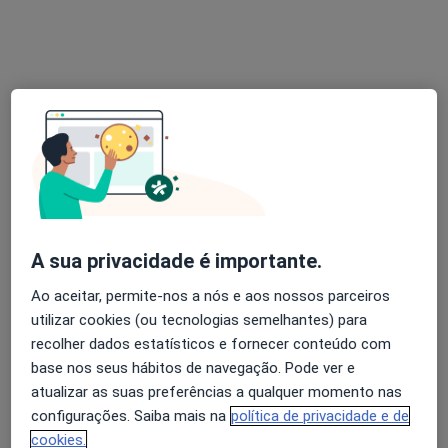
Dra. Leticia Leuze Machado
Psicólogo
24 opiniões
Campo Grande 17900, Lisboa
•
Mapa
Consultório de Psicologia Online - Lisboa
A sua privacidade é importante.
Primeira consulta Psicologia
60 €
Ao aceitar, permite-nos a nós e aos nossos parceiros
Esse especialista não oferece agendamento online para esse endereço.
utilizar cookies (ou tecnologias semelhantes) para
recolher dados estatísticos e fornecer conteúdo com
Solicite um atendimento
base nos seus hábitos de navegação. Pode ver e
atualizar as suas preferências a qualquer momento nas
configurações. Saiba mais na
política de privacidade e de
cookies.