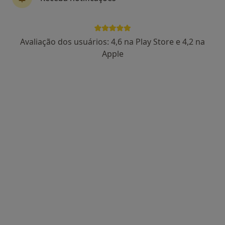
Dr. Marco Oliveira
Avaliação dos usuários: 4,6 na Play Store e 4,2 na
Psicólogo
Apple
11 opiniões
Rua Tito de Morais 21A, Lisboa
•
Mapa
JF Santa Clara
Avaliação Psicológica
Serviço gratuito
Esse especialista não oferece agendamento online para esse endereço.
Solicite um atendimento