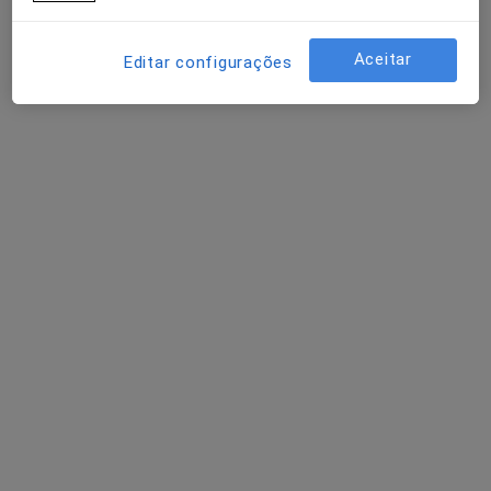
Aceitar
Editar configurações
Andreia Vingada
Terapeuta alternativo
39 opiniões
Alameda dos Oceanos 96A, Lisboa
•
Mapa
Clínica Vila Expo
Primeira consulta Terapias Complementares e Alternativas
desde 55 €
Esse especialista não oferece agendamento online para esse endereço.
Solicite um atendimento