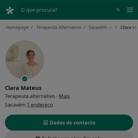
Men
O que procura?
Homepage
Terapeuta Alternativo
Sacavém
Clara M
Mudar de cid
Clara Mateus
sobre as especializações
Terapeuta alternativo
·
Mais
Sacavém
1 endereço
Dados do contacto