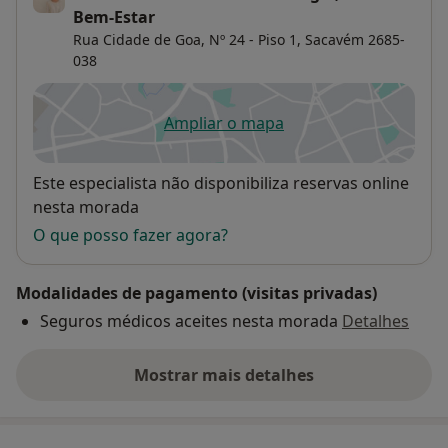
Bem-Estar
Rua Cidade de Goa, Nº 24 - Piso 1,
Sacavém
2685-
038
Ampliar o mapa
abre num novo separador
Disponibilidade
Este especialista não disponibiliza reservas online
nesta morada
O que posso fazer agora?
Modalidades de pagamento (visitas privadas)
Seguros médicos aceites nesta morada
Detalhes
Mostrar mais detalhes
sobre o endereço