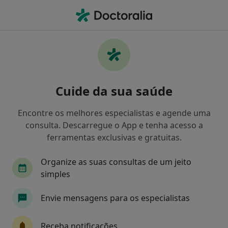
Men
Transtornos De Aprendizagem • Coimbra, Coimbra
Filters
• 1
Mapa
Transtornos de Aprendizagem, Coimbra
Cuide da sua saúde
Como classificamos os resultados
Encontre os melhores especialistas e agende uma
consulta. Descarregue o App e tenha acesso a
Qual é a especialização que procura?
ferramentas exclusivas e gratuitas.
Psicólogo
Pediatra
Psiquiatra
Psiqui
Organize as suas consultas de um jeito
simples
Envie mensagens para os especialistas
Receba notificações