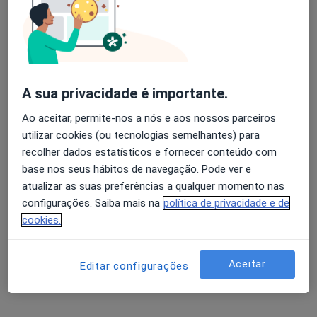
Dra. Tânia Reis
Psicólogo
Rua Henrique Barreto, nº27, Cantanhede
•
Mapa
Tânia Isabel
A sua privacidade é importante.
Check-up de saúde mental
desde 40 €
Esse especialista não oferece agendamento online para esse endereço.
Ao aceitar, permite-nos a nós e aos nossos parceiros
utilizar cookies (ou tecnologias semelhantes) para
Solicite um atendimento
recolher dados estatísticos e fornecer conteúdo com
base nos seus hábitos de navegação. Pode ver e
atualizar as suas preferências a qualquer momento nas
configurações. Saiba mais na
política de privacidade e de
cookies.
Aceitar
Editar configurações
Dr. Alexandre Bogalho