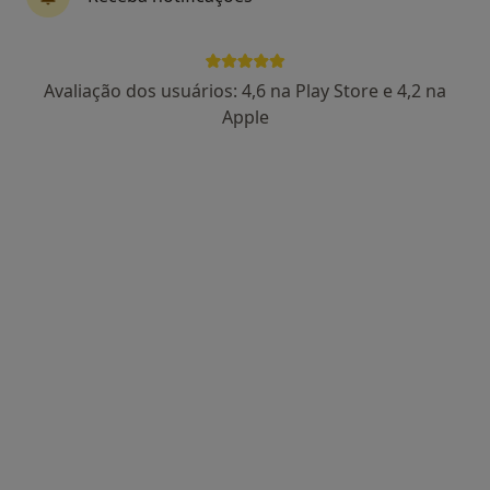
Dra. Sandra Henriques
Avaliação dos usuários: 4,6 na Play Store e 4,2 na
Psicólogo
Apple
Largo da Cruz de Celas nº4, Edifício Cruzeiro, 1º andar, salas 5 e 6, Coimbra
•
Mapa
Espaço Psicológico
Primeira consulta Psicologia
55 €
Esse especialista não oferece agendamento online para esse endereço.
Solicite um atendimento