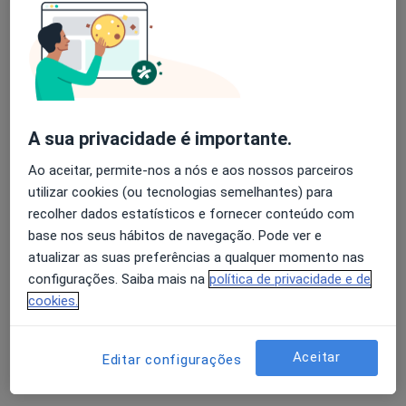
A sua privacidade é importante.
Dra. Inês Pereira
Ao aceitar, permite-nos a nós e aos nossos parceiros
utilizar cookies (ou tecnologias semelhantes) para
Psicólogo
recolher dados estatísticos e fornecer conteúdo com
Online, Coimbra
•
Mapa
base nos seus hábitos de navegação. Pode ver e
Inês Pereira Psicologia
atualizar as suas preferências a qualquer momento nas
Consulta online
desde 70 €
configurações. Saiba mais na
política de privacidade e de
cookies.
Esse especialista não oferece agendamento online para esse endereço.
Solicite um atendimento
Aceitar
Editar configurações