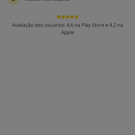
Avaliação dos usuários: 4,6 na Play Store e 4,2 na
Luísa Moura
Apple
Psicólogo
3 opiniões
Autoestima, maternidade e expatriação
Mestre em Psicologia Clínica e da Saúde
Pacientes destacam a minha escuta e clareza
Avenida Fernão de Magalhães 600, Coimbra
•
Mapa
LUMA Psicologia Clínica | Consultório Online – Coimbra
Consulta de Psicologia Clínica
60 €
Esse especialista não oferece agendamento online para esse endereço.
Solicite um atendimento