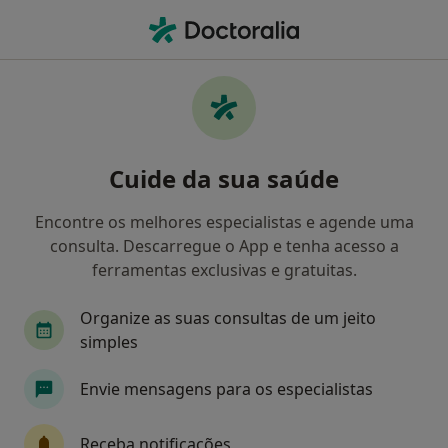
Men
Transtornos De Déficit Da Atenção E Do Comportamento Disruptivo • Coimbra, Coimbra
Filters
• 1
Mapa
Transtornos de Déficit da Atenção e do
Cuide da sua saúde
comportamento Disruptivo, Coimbra
Como classificamos os resultados
Encontre os melhores especialistas e agende uma
consulta. Descarregue o App e tenha acesso a
ferramentas exclusivas e gratuitas.
Qual é a especialização que procura?
Organize as suas consultas de um jeito
Psicólogo
Pediatra
Psiquiatra
Psiqui
simples
Envie mensagens para os especialistas
Receba notificações