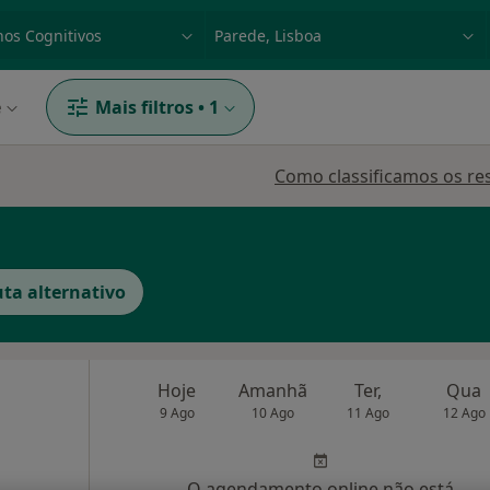
dade, doença ou nome
p. ex. Lisboa
e
Mais filtros
•
1
Como classificamos os re
ta alternativo
Hoje
Amanhã
Ter,
Qua
9 Ago
10 Ago
11 Ago
12 Ago
O agendamento online não está