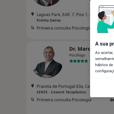
Lagoas Park, Edif. 7, Piso 1, Oeiras
•
Ma
PsiVita Oeiras
Primeira consulta Psicologia
A sua p
Dr. Marco Oliveir
Ao aceitar,
Psicólogo
semelhante
11 opiniões
hábitos de
configuraç
Praceta de Portugal 63a, Carcavelos
•
M
SENTE - Cowork Terapêutico
Primeira consulta Psicologia
d