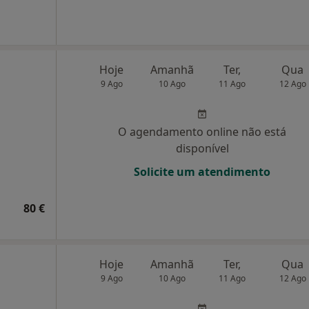
a
Hoje
Amanhã
Ter,
Qua
9 Ago
10 Ago
11 Ago
12 Ago
O agendamento online não está
disponível
Solicite um atendimento
80 €
Hoje
Amanhã
Ter,
Qua
9 Ago
10 Ago
11 Ago
12 Ago