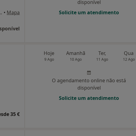
disponível
Gonçalo 63A, Carcavelos
•
Mapa
Solicite um atendimento
sponível
Hoje
Amanhã
Ter,
Qua
9 Ago
10 Ago
11 Ago
12 Ago
O agendamento online não está
disponível
Solicite um atendimento
esde 35 €