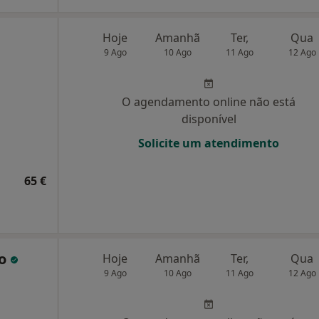
Hoje
Amanhã
Ter,
Qua
9 Ago
10 Ago
11 Ago
12 Ago
O agendamento online não está
disponível
Solicite um atendimento
65 €
ho
Hoje
Amanhã
Ter,
Qua
9 Ago
10 Ago
11 Ago
12 Ago