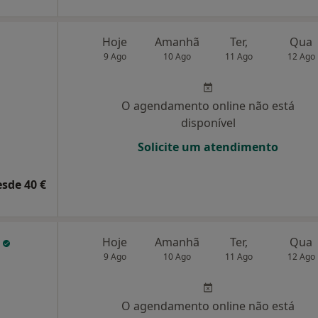
Hoje
Amanhã
Ter,
Qua
9 Ago
10 Ago
11 Ago
12 Ago
O agendamento online não está
disponível
Solicite um atendimento
esde 40 €
a
Hoje
Amanhã
Ter,
Qua
9 Ago
10 Ago
11 Ago
12 Ago
O agendamento online não está