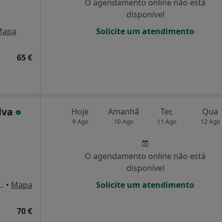
O agendamento online não está
disponível
Mapa
Solicite um atendimento
65 €
ilva
Hoje
Amanhã
Ter,
Qua
9 Ago
10 Ago
11 Ago
12 Ago
O agendamento online não está
disponível
llo de Andrade, Carcavelos
•
Mapa
Solicite um atendimento
70 €