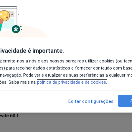
disponível
pa
Mostrar número
65 €
rivacidade é importante.
a
Hoje
Amanhã
Ter,
Qua
 permite-nos a nós e aos nossos parceiros utilizar cookies (ou tec
9 Ago
10 Ago
11 Ago
12 Ago
s) para recolher dados estatísticos e fornecer conteúdo com bas
 navegação. Pode ver e atualizar as suas preferências a qualquer 
ões. Saiba mais na
política de privacidade e de cookies.
O agendamento online não está
disponível
apa
Solicite um atendimento
Editar configurações
esde 60 €