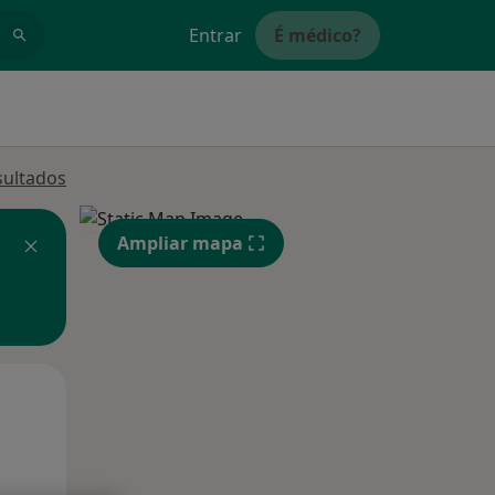
Entrar
É médico?
sultados
Ampliar mapa
Qui,
Sex,
Sáb,
13 Ago
14 Ago
15 Ago