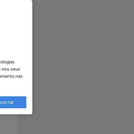
Qui,
Sex,
Sáb,
nologias
13 Ago
14 Ago
15 Ago
e nos seus
momento nas
Aceitar