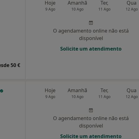
Hoje
Amanhã
Ter,
Qua
9 Ago
10 Ago
11 Ago
12 Ago
O agendamento online não está
disponível
Solicite um atendimento
esde 50 €
Hoje
Amanhã
Ter,
Qua
9 Ago
10 Ago
11 Ago
12 Ago
O agendamento online não está
disponível
Solicite um atendimento