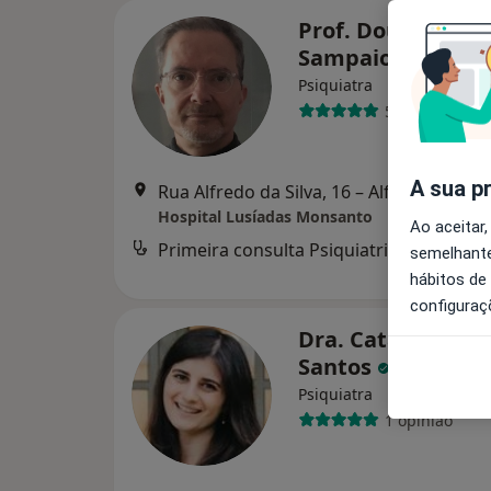
Prof. Doutor Antó
Sampaio
Psiquiatra
50 opiniões
A sua p
Rua Alfredo da Silva, 16 – Alfragi
Hospital Lusíadas Monsanto
Ao aceitar,
Primeira consulta Psiquiatria
semelhante
hábitos de
configuraç
Dra. Catarina Me
Santos
Psiquiatra
1 opinião