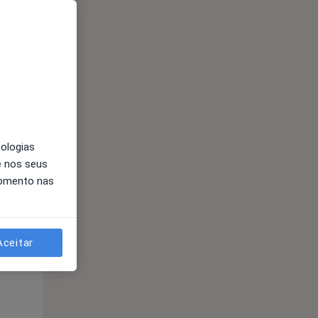
Segunda-feira
Ter,
Qua
Qui,
11 Ago
12 Ago
13 Ago
nologias
e nos seus
momento nas
Segunda-feira
Ter,
Qua
Qui,
11 Ago
12 Ago
13 Ago
Aceitar