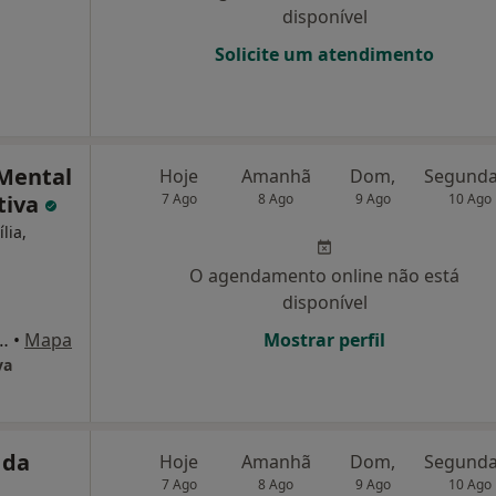
disponível
Solicite um atendimento
 Mental
Hoje
Amanhã
Dom,
tiva
7 Ago
8 Ago
9 Ago
10 Ago
lia,
O agendamento online não está
disponível
d. Sol de Cascais, Bloco D, Loja 16, Cascais
•
Mapa
Mostrar perfil
va
 da
Hoje
Amanhã
Dom,
7 Ago
8 Ago
9 Ago
10 Ago