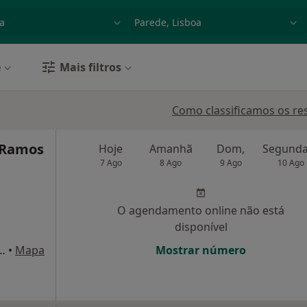
dade, doença ou nome
p. ex. Lisboa
e
Mais filtros
Como classificamos os re
o Ramos
Hoje
Amanhã
Dom,
7 Ago
8 Ago
9 Ago
10 Ago
O agendamento online não está
disponível
0, Cascais, Portugal, Cascais
•
Mapa
Mostrar número