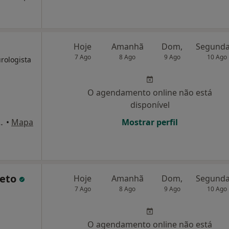
Hoje
Amanhã
Dom,
7 Ago
8 Ago
9 Ago
10 Ago
urologista
O agendamento online não está
disponível
 sol de cascais, Cascais
•
Mapa
Mostrar perfil
Neto
Hoje
Amanhã
Dom,
7 Ago
8 Ago
9 Ago
10 Ago
O agendamento online não está