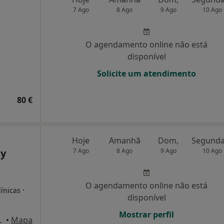
7 Ago
8 Ago
9 Ago
10 Ago
O agendamento online não está
disponível
Solicite um atendimento
80 €
Hoje
Amanhã
Dom,
dy
7 Ago
8 Ago
9 Ago
10 Ago
O agendamento online não está
·
línicas
disponível
Mostrar perfil
Lt56, Cascais
•
Mapa