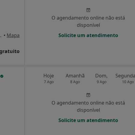
O agendamento online não está
disponível
o Seixas 5 e 7 fração, Amadora
•
Mapa
Solicite um atendimento
 gratuito
Hoje
Amanhã
Dom,
7 Ago
8 Ago
9 Ago
10 Ago
O agendamento online não está
disponível
Solicite um atendimento