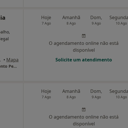
ia
Hoje
Amanhã
Dom,
7 Ago
8 Ago
9 Ago
10 Ago
balho,
legal
O agendamento online não está
disponível
/L-E, Algés
•
Mapa
Solicite um atendimento
Alterstatus-Saúde,Educação E Desenvolvimento Pessoal
Hoje
Amanhã
Dom,
7 Ago
8 Ago
9 Ago
10 Ago
O agendamento online não está
disponível