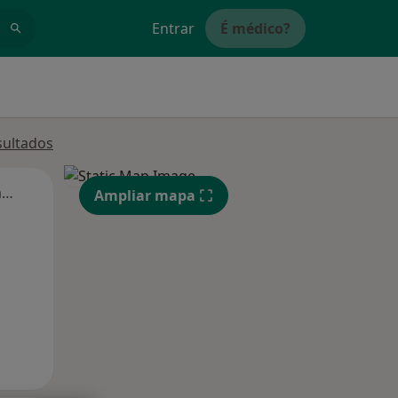
Entrar
É médico?
sultados
Segunda-feira
Ter,
Qua
Qui,
Ampliar mapa
11 Ago
12 Ago
13 Ago