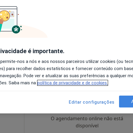
nio
Hoje
Amanhã
Dom,
7 Ago
8 Ago
9 Ago
10 Ago
O agendamento online não está
disponível
rivacidade é importante.
de, Amadora
•
Mapa
Solicite um atendimento
 permite-nos a nós e aos nossos parceiros utilizar cookies (ou tec
125 €
s) para recolher dados estatísticos e fornecer conteúdo com bas
 navegação. Pode ver e atualizar as suas preferências a qualquer 
ões. Saiba mais na
política de privacidade e de cookies.
lo
Hoje
Amanhã
Dom,
7 Ago
8 Ago
9 Ago
10 Ago
Editar configurações
O agendamento online não está
disponível