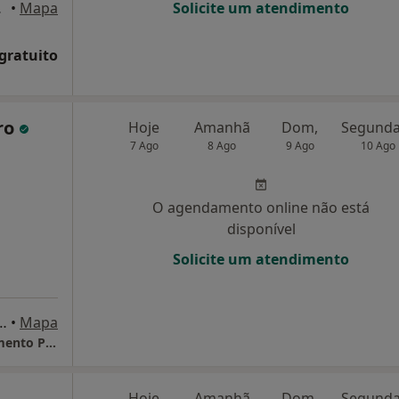
A Velha
•
Mapa
Solicite um atendimento
 gratuito
iro
Hoje
Amanhã
Dom,
7 Ago
8 Ago
9 Ago
10 Ago
O agendamento online não está
disponível
Solicite um atendimento
Voluntários 42, SL Esq, Algés
•
Mapa
Alterstatus - Saúde, Educação e Desenvolvimento Pessoal
a
Hoje
Amanhã
Dom,