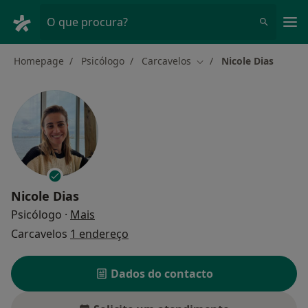
Men
O que procura?
Homepage
Psicólogo
Carcavelos
Nicole Dias
Mudar de cidade
Nicole Dias
sobre as especializações
Psicólogo
·
Mais
Carcavelos
1 endereço
Dados do contacto