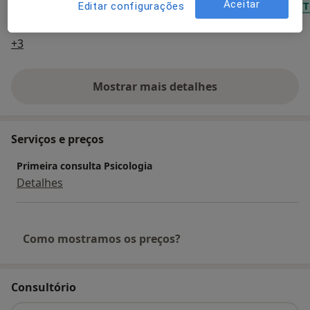
Aceitar
Transtorno de Déficit de Atenção com Hiperatividade (
Editar configurações
Transtornos Cognitivos
Transtornos Da Ansiedade
a11y_sr_more_diseases
+3
Mostrar mais detalhes
sobre a experiência
Serviços e preços
Primeira consulta Psicologia
Detalhes
Como mostramos os preços?
Consultório