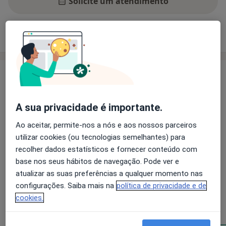
Solicite um atendimento
Experiência
Preços
Consultórios
Opiniões
Experiência
Psicóloga Clínica e Analista Comportamental
Certificada, com 20 anos de experiência dedicada
A sua privacidade é importante.
ao acompanhamento de crianças com atrasos
Ao aceitar, permite-nos a nós e aos nossos parceiros
globais no desenvolvimento, PHDA e desafios
utilizar cookies (ou tecnologias semelhantes) para
emocionais.
recolher dados estatísticos e fornecer conteúdo com
Ao longo da minha carreira, tenho trabalhado com
base nos seus hábitos de navegação. Pode ver e
carinho, escuta atenta e compromisso, ajudando cada
atualizar as suas preferências a qualquer momento nas
criança — e as suas famílias — a crescer com mais
Sobre mim
mais
configurações. Saiba mais na
política de privacidade e de
equilíbrio, confiança e bem-estar. Acredito
cookies.
profundamente no potencial de cada criança e na
Principais doenças tratadas
importância de oferecer um espaço seguro e
Transtorno Autístico
Transtorno da Conduta
empático onde possam florescer ao seu ritmo.