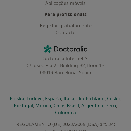
Aplicações móveis
Para profissionais
Registar gratuitamente
Contacto
Contacto
Doctoralia - Homepage
Doctoralia Internet SL
C/ Josep Pla 2 - Building B2, floor 13
08019 Barcelona, Spain
abre num novo separador
abre num novo separador
abre num novo separador
abre num novo separado
abre num n
abre
Polska
,
Türkiye
,
España
,
Italia
,
Deutschland
,
Česko
,
abre num novo separador
abre num novo separador
abre num novo separador
abre num novo separa
abre num no
abre n
Portugal
,
México
,
Chile
,
Brasil
,
Argentina
,
Perú
,
abre num novo separad
Colombia
REGULAMENTO (UE) 2022/2065 (DSA) art. 24: