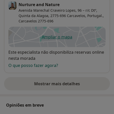
Nurture and Nature
Avenida Marechal Craveiro Lopes, 96 – r/c Dtº,
Quinta da Alagoa, 2775-696 Carcavelos, Portugal.,
Carcavelos
2775-696
Ampliar o mapa
abre num novo separador
Disponibilidade
Este especialista não disponibiliza reservas online
nesta morada
O que posso fazer agora?
Mostrar mais detalhes
sobre o endereço
Opiniões em breve