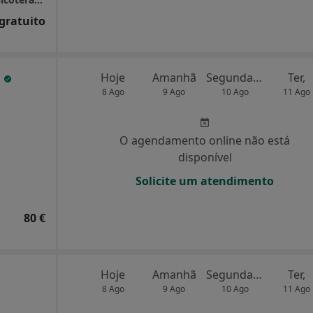
 gratuito
o
Hoje
Amanhã
Segunda-feira
Ter,
8 Ago
9 Ago
10 Ago
11 Ago
O agendamento online não está
disponível
Solicite um atendimento
80 €
Hoje
Amanhã
Segunda-feira
Ter,
8 Ago
9 Ago
10 Ago
11 Ago