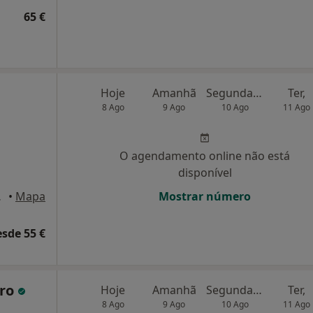
65 €
Hoje
Amanhã
Segunda-feira
Ter,
8 Ago
9 Ago
10 Ago
11 Ago
O agendamento online não está
disponível
, Lisboa
•
Mapa
Mostrar número
esde 55 €
iro
Hoje
Amanhã
Segunda-feira
Ter,
8 Ago
9 Ago
10 Ago
11 Ago