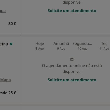
disponível
apa
Solicite um atendimento
80 €
eira
Hoje
Amanhã
Segunda-feira
Ter,
8 Ago
9 Ago
10 Ago
11 Ago
O agendamento online não está
disponível
Mapa
Solicite um atendimento
esde 25 €