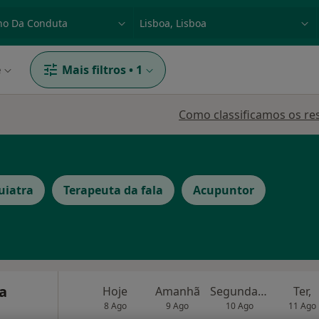
dade, doença ou nome
p. ex. Lisboa
e
Mais filtros
•
1
Como classificamos os re
uiatra
Terapeuta da fala
Acupuntor
ra
Hoje
Amanhã
Segunda-feira
Ter,
8 Ago
9 Ago
10 Ago
11 Ago