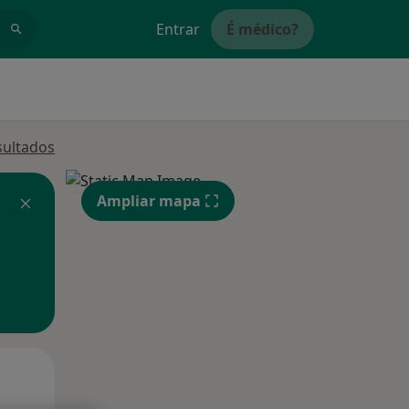
Entrar
É médico?
sultados
Ampliar mapa
Qua
Qui,
Sex,
12 Ago
13 Ago
14 Ago