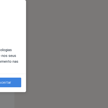
nologias
e nos seus
momento nas
Qua
Qui,
Sex,
12 Ago
13 Ago
14 Ago
Aceitar