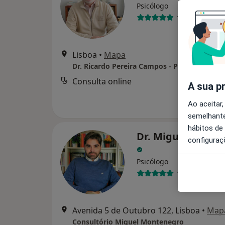
Psicólogo
138 opiniões
Lisboa
•
Mapa
Consulta online
A sua p
Ao aceitar,
semelhante
hábitos de
Dr. Miguel Monte
configuraç
Psicólogo
13 opiniões
Avenida 5 de Outubro 122, Lisboa
•
Map
Consultório Miguel Montenegro