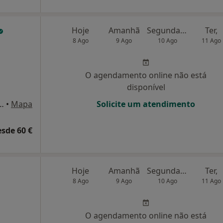
Hoje
Amanhã
Segunda-feira
Ter,
8 Ago
9 Ago
10 Ago
11 Ago
O agendamento online não está
disponível
 1º Esq. (Alameda do Instituto Superior Técnico), Lisboa
•
Mapa
Solicite um atendimento
esde 60 €
Hoje
Amanhã
Segunda-feira
Ter,
8 Ago
9 Ago
10 Ago
11 Ago
O agendamento online não está