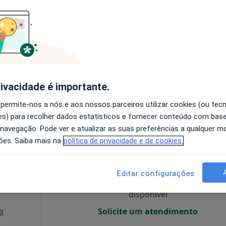
O agendamento online não está
disponível
Solicite um atendimento
Dr. Ricardo Pereira Campos - Psicólogo Clínico (Lisboa)
55 €
rivacidade é importante.
 permite-nos a nós e aos nossos parceiros utilizar cookies (ou tec
s) para recolher dados estatísticos e fornecer conteúdo com bas
 navegação. Pode ver e atualizar as suas preferências a qualquer 
negro
Hoje
Amanhã
Segunda-feira
Ter,
ões. Saiba mais na
política de privacidade e de cookies.
8 Ago
9 Ago
10 Ago
11 Ago
Editar configurações
O agendamento online não está
disponível
a
Solicite um atendimento