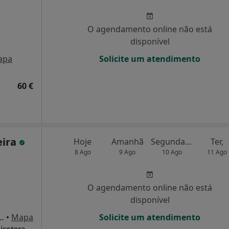
O agendamento online não está
disponível
apa
Solicite um atendimento
60 €
eira
Hoje
Amanhã
Segunda-feira
Ter,
8 Ago
9 Ago
10 Ago
11 Ago
O agendamento online não está
disponível
89A, Estefânia, Arroios, Lisboa
•
Mapa
Solicite um atendimento
Dra. Daniela Ferreira - Psicologia Clínica e Psicoterapia