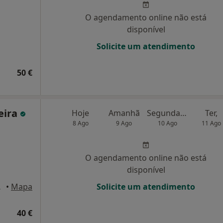
O agendamento online não está
disponível
Solicite um atendimento
50 €
eira
Hoje
Amanhã
Segunda-feira
Ter,
8 Ago
9 Ago
10 Ago
11 Ago
O agendamento online não está
disponível
 Lisboa
•
Mapa
Solicite um atendimento
40 €