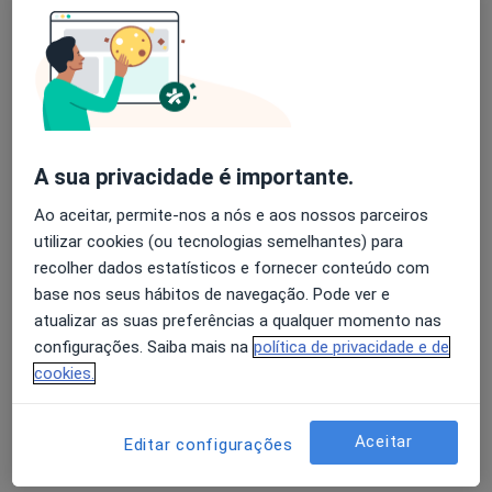
Joao Freitas
Avaliação dos usuários: 4,6 na Play Store e 4,2 na
Cardiologista
Apple
Porto
A sua privacidade é importante.
Luis Moura
Ao aceitar, permite-nos a nós e aos nossos parceiros
Cardiologista
utilizar cookies (ou tecnologias semelhantes) para
Porto
recolher dados estatísticos e fornecer conteúdo com
base nos seus hábitos de navegação. Pode ver e
atualizar as suas preferências a qualquer momento nas
A Nunes Diogo
configurações. Saiba mais na
política de privacidade e de
cookies.
Cardiologista
Lisboa
Aceitar
Editar configurações
A Nunes Diogo