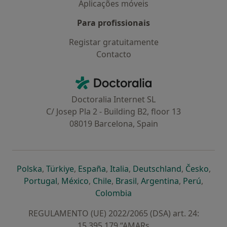
Aplicações móveis
Para profissionais
Registar gratuitamente
Contacto
Contacto
Doctoralia - Homepage
Doctoralia Internet SL
C/ Josep Pla 2 - Building B2, floor 13
08019 Barcelona, Spain
abre num novo separador
abre num novo separador
abre num novo separador
abre num novo separado
abre num n
abre
Polska
,
Türkiye
,
España
,
Italia
,
Deutschland
,
Česko
,
abre num novo separador
abre num novo separador
abre num novo separador
abre num novo separa
abre num no
abre n
Portugal
,
México
,
Chile
,
Brasil
,
Argentina
,
Perú
,
abre num novo separad
Colombia
REGULAMENTO (UE) 2022/2065 (DSA) art. 24:
15.395.179 “AMARs