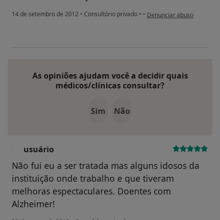
na opinião do utilizador us
14 de setembro de 2012
•
Consultório privado
•
•
Denunciar abuso
As opiniões ajudam você a decidir quais
médicos/clínicas consultar?
Sim
Não
usuário
U
Não fui eu a ser tratada mas alguns idosos da
instituição onde trabalho e que tiveram
melhoras espectaculares. Doentes com
Alzheimer!
na opinião do utilizador usuár