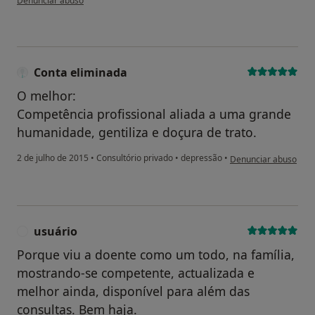
Denunciar abuso
Conta eliminada
O melhor:
Competência profissional aliada a uma grande
humanidade, gentiliza e doçura de trato.
na opinião do utiliza
2 de julho de 2015
•
Consultório privado
•
depressão
•
Denunciar abuso
usuário
U
Porque viu a doente como um todo, na família,
mostrando-se competente, actualizada e
melhor ainda, disponível para além das
consultas. Bem haja.