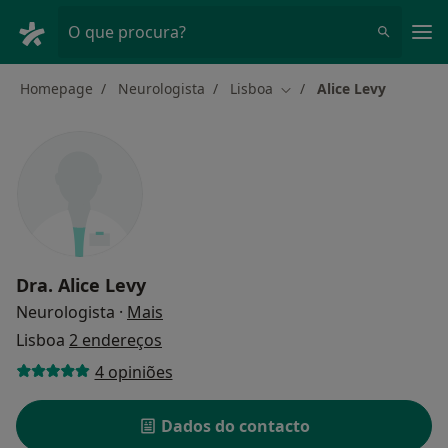
Men
O que procura?
Homepage
Neurologista
Lisboa
Alice Levy
Mudar de cidade
Dra.
Alice Levy
sobre as especializações
Neurologista
·
Mais
Lisboa
2 endereços
4 opiniões
Dados do contacto