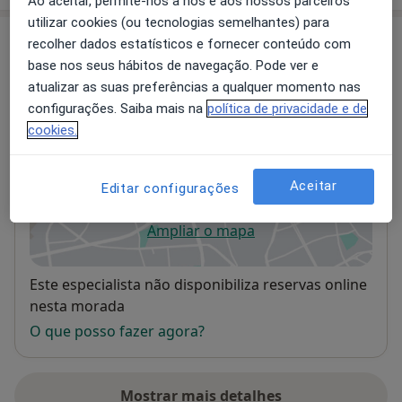
Ao aceitar, permite-nos a nós e aos nossos parceiros
utilizar cookies (ou tecnologias semelhantes) para
Consultórios (2)
recolher dados estatísticos e fornecer conteúdo com
base nos seus hábitos de navegação. Pode ver e
Morada 1
Morada 2
atualizar as suas preferências a qualquer momento nas
configurações. Saiba mais na
política de privacidade e de
cookies.
Consultório privado
R D. João V 4,3º-D,
Lisboa
Aceitar
Editar configurações
Ampliar o mapa
abre num novo separador
Disponibilidade
Este especialista não disponibiliza reservas online
nesta morada
O que posso fazer agora?
Mostrar mais detalhes