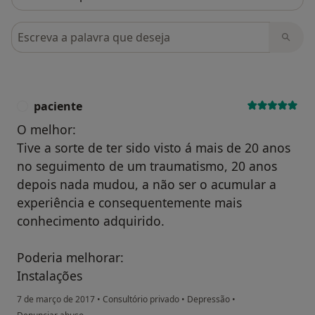
Pesquisar em opiniões
paciente
P
O melhor:
Tive a sorte de ter sido visto á mais de 20 anos
no seguimento de um traumatismo, 20 anos
depois nada mudou, a não ser o acumular a
experiência e consequentemente mais
conhecimento adquirido.
Poderia melhorar:
Instalações
7 de março de 2017
•
Consultório privado
•
Depressão
•
na opinião do utilizador paciente