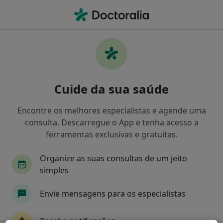
Men
O que procura?
Homepage
Doenças
Síndrome Pós-Pericardiotomia
Síndrome pós-pericardiotomia -
Cuide da sua saúde
Informação, especialistas,
perguntas frequentes
Encontre os melhores especialistas e agende uma
consulta. Descarregue o App e tenha acesso a
ferramentas exclusivas e gratuitas.
Organize as suas consultas de um jeito
Informação
simples
Envie mensagens para os especialistas
Especialistas - síndrome pós-pericardiotomia
Receba notificações