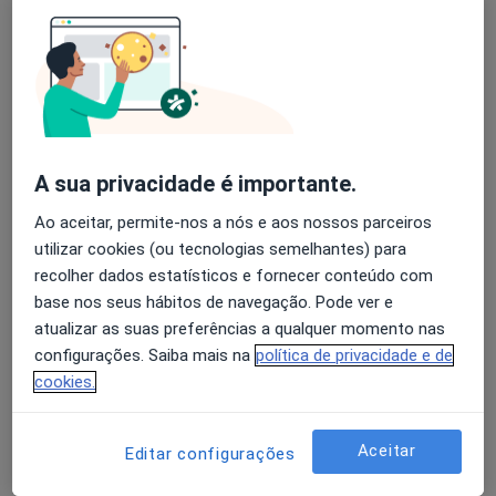
A Nunes Diogo
Avaliação dos usuários: 4,6 na Play Store e 4,2 na
Cardiologista
Apple
Lisboa
A sua privacidade é importante.
A Nunes Diogo
Ao aceitar, permite-nos a nós e aos nossos parceiros
Cardiologista
utilizar cookies (ou tecnologias semelhantes) para
Alhandra
recolher dados estatísticos e fornecer conteúdo com
base nos seus hábitos de navegação. Pode ver e
atualizar as suas preferências a qualquer momento nas
Abílio A Ferreira Gomes
configurações. Saiba mais na
política de privacidade e de
Cardiologista
cookies.
Odivelas
Aceitar
Editar configurações
Adélio Martins