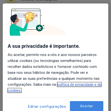
Especialistas - síndrome do linfonodo
mucocutâneo
Avaliação dos usuários: 4,6 na Play Store e 4,2 na
Apple
A Bianchi Aguiar
A sua privacidade é importante.
Pediatra
Porto
Ao aceitar, permite-nos a nós e aos nossos parceiros
utilizar cookies (ou tecnologias semelhantes) para
recolher dados estatísticos e fornecer conteúdo com
A José Ribeiro Domingues
base nos seus hábitos de navegação. Pode ver e
atualizar as suas preferências a qualquer momento nas
Pediatra
Porto
configurações. Saiba mais na
política de privacidade e de
cookies.
A Nunes Diogo
Aceitar
Editar configurações
Cardiologista