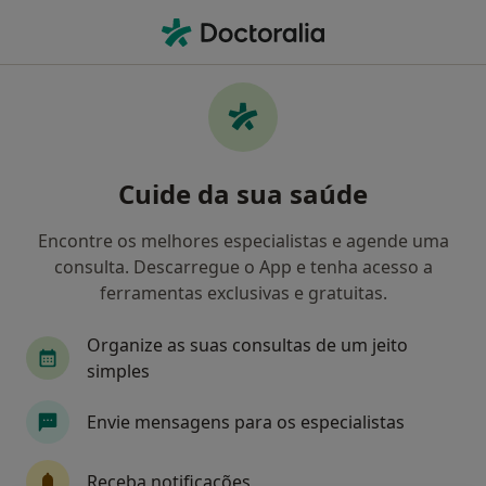
Men
O que procura?
Homepage
Doenças
Síndrome Do Linfonodo Mucocutâneo
Síndrome do linfonodo
Cuide da sua saúde
mucocutâneo - Informação,
Encontre os melhores especialistas e agende uma
especialistas, perguntas
consulta. Descarregue o App e tenha acesso a
frequentes
ferramentas exclusivas e gratuitas.
Nomes Alternativos:
Doença de Kawasaki
Organize as suas consultas de um jeito
simples
Envie mensagens para os especialistas
Informação
Receba notificações