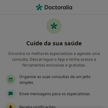
Men
O que procura?
Homepage
Doenças
Síndrome Da Veia Cava Superior
Síndrome da veia cava superior -
Cuide da sua saúde
Informação, especialistas,
perguntas frequentes
Encontre os melhores especialistas e agende uma
consulta. Descarregue o App e tenha acesso a
Nomes Alternativos:
Bloqueio da veia cava superior.
ferramentas exclusivas e gratuitas.
Organize as suas consultas de um jeito
simples
Informação
Envie mensagens para os especialistas
Especialistas - síndrome da veia cava
Receba notificações