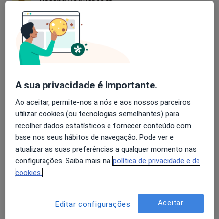
superior
Avaliação dos usuários: 4,6 na Play Store e 4,2 na
Luis Moura
Apple
Cardiologista
Porto
A sua privacidade é importante.
Ao aceitar, permite-nos a nós e aos nossos parceiros
A Nunes Diogo
utilizar cookies (ou tecnologias semelhantes) para
recolher dados estatísticos e fornecer conteúdo com
Cardiologista
base nos seus hábitos de navegação. Pode ver e
Lisboa
atualizar as suas preferências a qualquer momento nas
configurações. Saiba mais na
política de privacidade e de
A Nunes Diogo
cookies.
Cardiologista
Aceitar
Alhandra
Editar configurações