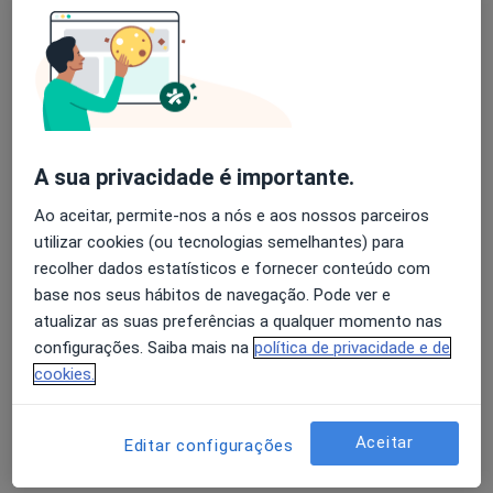
Luis Moura
Avaliação dos usuários: 4,6 na Play Store e 4,2 na
Cardiologista
Apple
Porto
A sua privacidade é importante.
A Nunes Diogo
Ao aceitar, permite-nos a nós e aos nossos parceiros
Cardiologista
utilizar cookies (ou tecnologias semelhantes) para
Lisboa
recolher dados estatísticos e fornecer conteúdo com
base nos seus hábitos de navegação. Pode ver e
atualizar as suas preferências a qualquer momento nas
A Nunes Diogo
configurações. Saiba mais na
política de privacidade e de
cookies.
Cardiologista
Alhandra
Aceitar
Editar configurações
Abílio A Ferreira Gomes