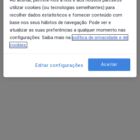
utilizar cookies (ou tecnologias semelhantes) para
Dra. Kátia Fragoso
recolher dados estatísticos e fornecer conteúdo com
Dentista
base nos seus hábitos de navegação. Pode ver e
atualizar as suas preferências a qualquer momento nas
Rua Arquitecto Marques da Silva 285 1c, Porto
•
Mapa
configurações. Saiba mais na
política de privacidade e de
Kavi Art Clinic
cookies.
Consulta online
Serviço gratuito
Esse especialista não oferece agendamento online para esse endereço.
Aceitar
Editar configurações
Solicite um atendimento