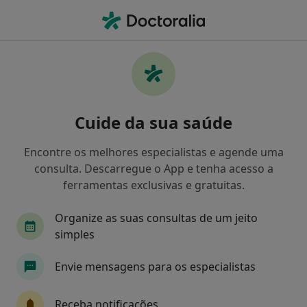
Men
Mordida Aberta • Porto, Porto
Filters
• 1
Mapa
Mordida Aberta, Porto
Cuide da sua saúde
Como classificamos os resultados
Encontre os melhores especialistas e agende uma
consulta. Descarregue o App e tenha acesso a
Qual é a especialização que procura?
ferramentas exclusivas e gratuitas.
Dentista
Cirurgião maxilo-facial
Médico e
Organize as suas consultas de um jeito
simples
Envie mensagens para os especialistas
Receba notificações