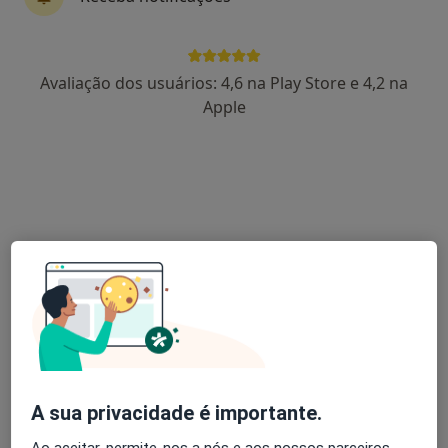
Dr. A. Matos da Fonseca
Avaliação dos usuários: 4,6 na Play Store e 4,2 na
Cirurgião maxilo-facial
Apple
14 opiniões
Rua da Alegria, 2078, Porto
•
Mapa
Clínica Dr. João Desport
Esse especialista não oferece agendamento online para esse endereço.
Solicite um atendimento
A sua privacidade é importante.
Ao aceitar, permite-nos a nós e aos nossos parceiros