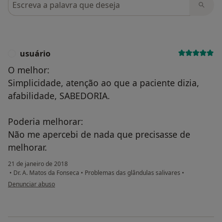
usuário
U
O melhor:
Simplicidade, atenção ao que a paciente dizia,
afabilidade, SABEDORIA.
Poderia melhorar:
Não me apercebi de nada que precisasse de
melhorar.
21 de janeiro de 2018
•
Dr. A. Matos da Fonseca
•
Problemas das glândulas salivares
•
na opinião do utilizador usuário
Denunciar abuso