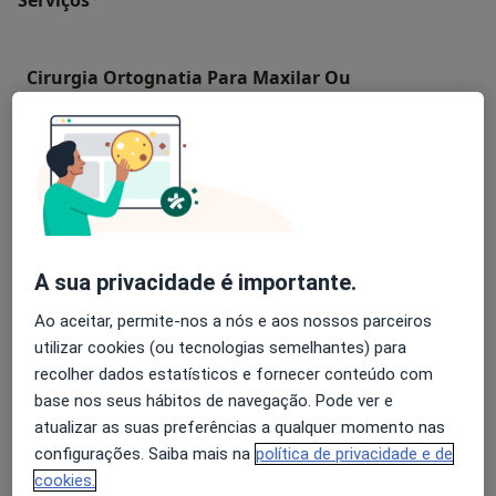
Cirurgia Ortognatia Para Maxilar Ou
Maxilomandibular
Excisão de Tumor de Glândula Submaxilar
Osteoplastia da Mandibula para Prognatismo
A sua privacidade é importante.
Osteotomia do Maxilar Inferior
Ao aceitar, permite-nos a nós e aos nossos parceiros
utilizar cookies (ou tecnologias semelhantes) para
Osteotomia Maxilar Superior
recolher dados estatísticos e fornecer conteúdo com
base nos seus hábitos de navegação. Pode ver e
atualizar as suas preferências a qualquer momento nas
+ 11 serviços
configurações. Saiba mais na
política de privacidade e de
cookies.