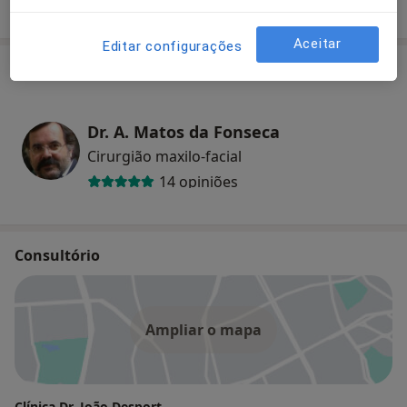
Como mostramos os preços?
Aceitar
Editar configurações
Especialistas
Dr. A. Matos da Fonseca
Cirurgião maxilo-facial
14 opiniões
Consultório
Ampliar o mapa
Clínica Dr. João Desport