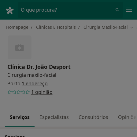
Men
O que procura?
Homepage
Clínicas E Hospitais
Cirurgia Maxilo-Facial
Mud
Clínica Dr. João Desport
Cirurgia maxilo-facial
Porto
1 endereço
1 opinião
Serviços
Especialistas
Consultórios
Opiniõe
Serviços