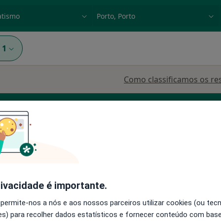
dade, doença ou nome
p. ex. Lisboa
1
Como classificamos os re
tético
onseca
Hoje
Amanhã
Segunda-feira
Ter,
rivacidade é importante.
8 Ago
9 Ago
10 Ago
11 Ago
 permite-nos a nós e aos nossos parceiros utilizar cookies (ou tec
s) para recolher dados estatísticos e fornecer conteúdo com bas
O agendamento online não está