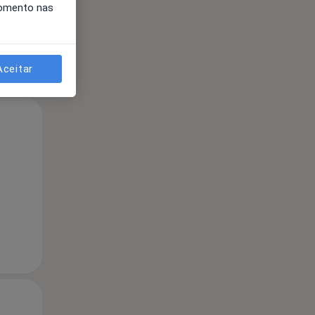
momento nas
Aceitar
Qua
Qui,
Sex,
12 Ago
13 Ago
14 Ago
Qua
Qui,
Sex,
12 Ago
13 Ago
14 Ago