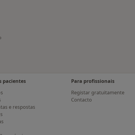
nadas em Porto
o
 cidade
s pacientes
Para profissionais
os
Registar gratuitamente
s
Contacto
tas e respostas
os
as