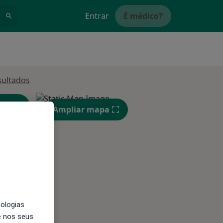
Entrar
É médico?
sultados
Ampliar mapa
Qua
Qui,
Sex,
12 Ago
13 Ago
14 Ago
nologias
e nos seus