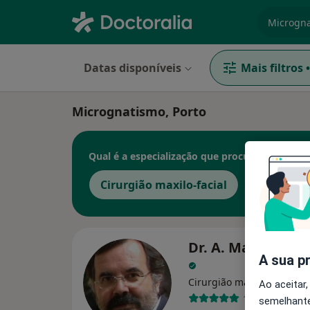
especiali
Datas disponíveis
Mais filtros
•
Micrognatismo, Porto
Qual é a especialização que procura?
Cirurgião maxilo-facial
Médico es
Dr. A. Matos da F
A sua p
Cirurgião maxilo-facial
Ao aceitar,
14 opiniões
semelhante