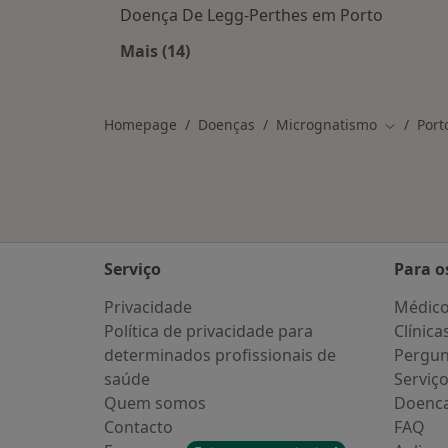
Doença De Legg-Perthes em Porto
Mais (14)
Mais na categoria: Doenças relacio
Homepage
Doenças
Micrognatismo
Port
Mudar de
Serviço
Para o
Privacidade
Médic
Política de privacidade para
Clínica
determinados profissionais de
Pergun
saúde
Serviç
Quem somos
Doenc
Contacto
FAQ