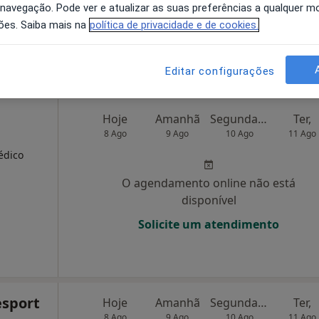
 navegação. Pode ver e atualizar as suas preferências a qualquer 
disponível
ões. Saiba mais na
política de privacidade e de cookies.
Solicite um atendimento
Editar configurações
Hoje
Amanhã
Segunda-feira
Ter,
8 Ago
9 Ago
10 Ago
11 Ago
édico
O agendamento online não está
disponível
Solicite um atendimento
esport
Hoje
Amanhã
Segunda-feira
Ter,
8 Ago
9 Ago
10 Ago
11 Ago