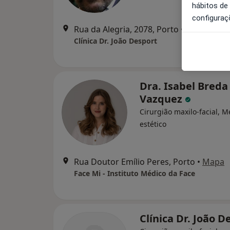
hábitos de
configuraç
Rua da Alegria, 2078, Porto
•
Mapa
Clínica Dr. João Desport
Dra. Isabel Breda
Vazquez
Cirurgião maxilo-facial, M
estético
Rua Doutor Emílio Peres, Porto
•
Mapa
Face Mi - Instituto Médico da Face
Clínica Dr. João D