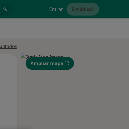
Entrar
É médico?
sultados
Qua
Qui,
Sex,
Ampliar mapa
12 Ago
13 Ago
14 Ago