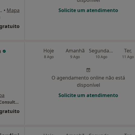
elo, 55 R/c Loja 4, Porto
•
Mapa
Solicite um atendimento
a
 gratuito
a
Hoje
Amanhã
Segunda-feira
Ter,
8 Ago
9 Ago
10 Ago
11 Ago
O agendamento online não está
disponível
pa
Solicite um atendimento
Clínica Bessa, Ellegance nutrição e estética, Consultório Dra Maria José Novais, Clínica Particular do Norte, Diprofisio, Chi Clinic
 gratuito