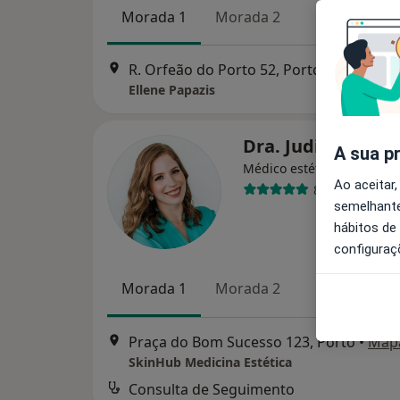
Morada 1
Morada 2
R. Orfeão do Porto 52, Porto
•
Mapa
Ellene Papazis
Dra. Judith Cava
A sua p
Médico estético
Ao aceitar,
83 opiniões
semelhante
hábitos de
configuraç
Morada 1
Morada 2
Praça do Bom Sucesso 123, Porto
•
Map
SkinHub Medicina Estética
Consulta de Seguimento