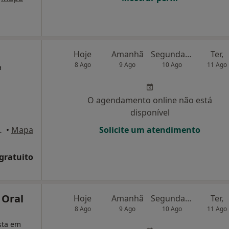
Hoje
Amanhã
Segunda-feira
Ter,
8 Ago
9 Ago
10 Ago
11 Ago
a
O agendamento online não está
disponível
te esquerdo), Porto
•
Mapa
Solicite um atendimento
 gratuito
 Oral
Hoje
Amanhã
Segunda-feira
Ter,
8 Ago
9 Ago
10 Ago
11 Ago
ista em