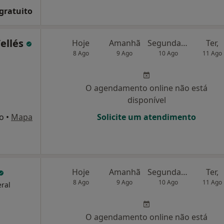
 gratuito
Vellés
Hoje
Amanhã
Segunda-feira
Ter,
8 Ago
9 Ago
10 Ago
11 Ago
O agendamento online não está
disponível
to
•
Mapa
Solicite um atendimento
Hoje
Amanhã
Segunda-feira
Ter,
8 Ago
9 Ago
10 Ago
11 Ago
eral
O agendamento online não está