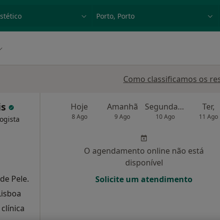
dade, doença ou nome
p. ex. Lisboa
Como classificamos os re
is
Hoje
Amanhã
Segunda-feira
Ter,
8 Ago
9 Ago
10 Ago
11 Ago
ogista
O agendamento online não está
disponível
de Pele.
Solicite um atendimento
Lisboa
clínica