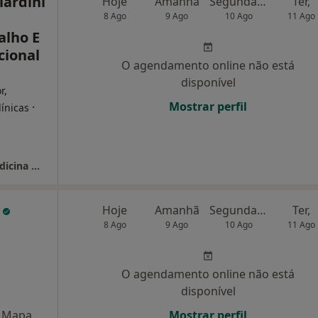
iardini
Hoje
Amanhã
Segunda-feira
Ter,
8 Ago
9 Ago
10 Ago
11 Ago
alho E
cional
O agendamento online não está
disponível
r,
Mostrar perfil
·
línicas
GP Médicos - Gagliardini & Patrício Lda - Medicina Do Trabalho E Prevenção Ocupacional
c
Hoje
Amanhã
Segunda-feira
Ter,
8 Ago
9 Ago
10 Ago
11 Ago
O agendamento online não está
disponível
Mapa
Mostrar perfil