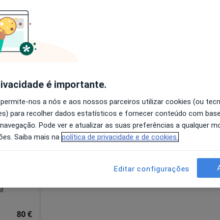
lcante
Hoje
Amanhã
Segunda-feira
Ter,
rivacidade é importante.
8 Ago
9 Ago
10 Ago
11 Ago
 permite-nos a nós e aos nossos parceiros utilizar cookies (ou tec
s) para recolher dados estatísticos e fornecer conteúdo com bas
O agendamento online não está
 navegação. Pode ver e atualizar as suas preferências a qualquer 
disponível
ões. Saiba mais na
política de privacidade e de cookies.
Solicite um atendimento
Editar configurações
a
80 €