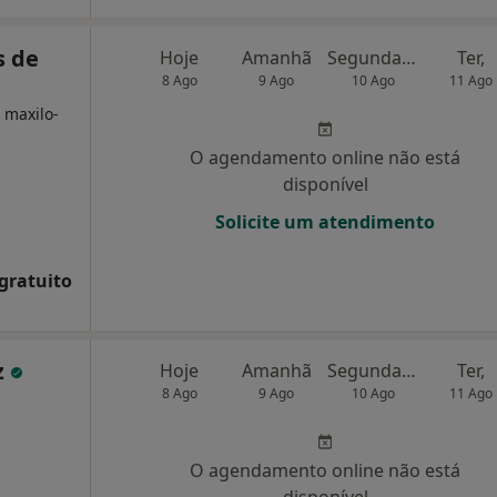
s de
Hoje
Amanhã
Segunda-feira
Ter,
8 Ago
9 Ago
10 Ago
11 Ago
 maxilo-
O agendamento online não está
disponível
Solicite um atendimento
 gratuito
z
Hoje
Amanhã
Segunda-feira
Ter,
8 Ago
9 Ago
10 Ago
11 Ago
O agendamento online não está
disponível