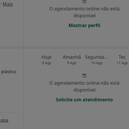
·
Mais
O agendamento online não está
disponível
Mostrar perfil
Hoje
Amanhã
Segunda-feira
Ter,
8 Ago
9 Ago
10 Ago
11 Ago
 plástico
O agendamento online não está
disponível
Solicite um atendimento
apa