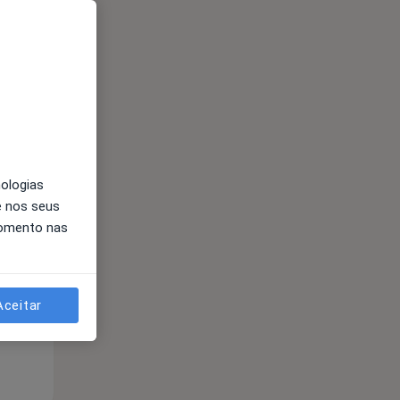
Qua
Qui,
Sex,
12 Ago
13 Ago
14 Ago
nologias
e nos seus
momento nas
Aceitar