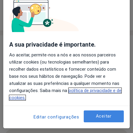
Solicite um atendimento
Experiência
Preços
Consultórios
Opiniões
Experiência
A sua privacidade é importante.
Médica especialista em Cirurgia Maxilofacial,
Ao aceitar, permite-nos a nós e aos nossos parceiros
certificada pelo European Board (FEBOMFS) e Pós-
utilizar cookies (ou tecnologias semelhantes) para
Graduada em Medicina Estética.
recolher dados estatísticos e fornecer conteúdo com
Assistente Hospitalar no Serviço de Cirurgia
base nos seus hábitos de navegação. Pode ver e
Maxilofacial do Centro Hospitalar de São João.
atualizar as suas preferências a qualquer momento nas
configurações. Saiba mais na
política de privacidade e de
Principais doenças tratadas
cookies.
Abscesso Periapical
Adenoma Pleomorfo
Ameloblastoma
Angina De Ludwig
Aceitar
Editar configurações
a11y_sr_more_diseas
Anormalidades Maxilofaciais
+20