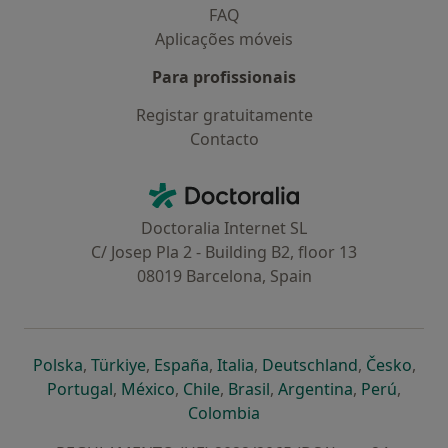
FAQ
Aplicações móveis
Para profissionais
Registar gratuitamente
Contacto
Contacto
Doctoralia - Homepage
Doctoralia Internet SL
C/ Josep Pla 2 - Building B2, floor 13
08019 Barcelona, Spain
abre num novo separador
abre num novo separador
abre num novo separador
abre num novo separado
abre num n
abre
Polska
,
Türkiye
,
España
,
Italia
,
Deutschland
,
Česko
,
abre num novo separador
abre num novo separador
abre num novo separador
abre num novo separa
abre num no
abre n
Portugal
,
México
,
Chile
,
Brasil
,
Argentina
,
Perú
,
abre num novo separad
Colombia