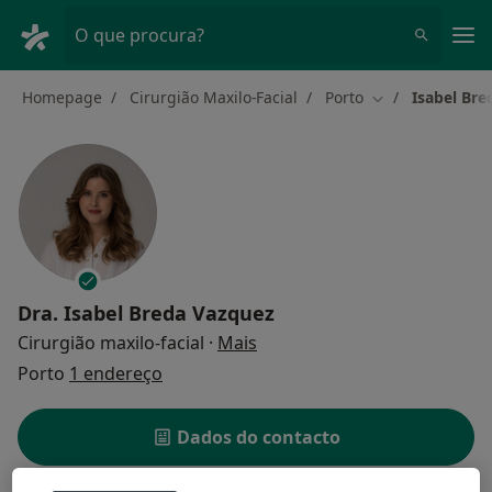
Men
O que procura?
Homepage
Cirurgião Maxilo-Facial
Porto
Isabel Bre
Mudar de cidad
Dra.
Isabel Breda Vazquez
sobre as especializações
Cirurgião maxilo-facial
·
Mais
Porto
1 endereço
Dados do contacto