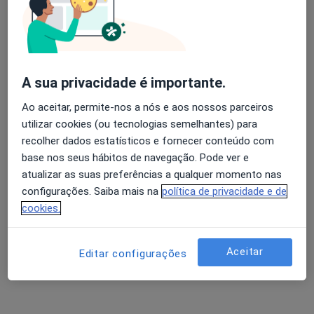
Dr. A. Matos da Fonseca
Avaliação dos usuários: 4,6 na Play Store e 4,2 na
Cirurgião maxilo-facial
Apple
A sua privacidade é importante.
14 opiniões
Ao aceitar, permite-nos a nós e aos nossos parceiros
Rua da Alegria, 2078, Porto
•
Mapa
utilizar cookies (ou tecnologias semelhantes) para
Clínica Dr. João Desport
recolher dados estatísticos e fornecer conteúdo com
Esse especialista não oferece agendamento online para esse endereço.
base nos seus hábitos de navegação. Pode ver e
atualizar as suas preferências a qualquer momento nas
Solicite um atendimento
configurações. Saiba mais na
política de privacidade e de
cookies.
Aceitar
Editar configurações