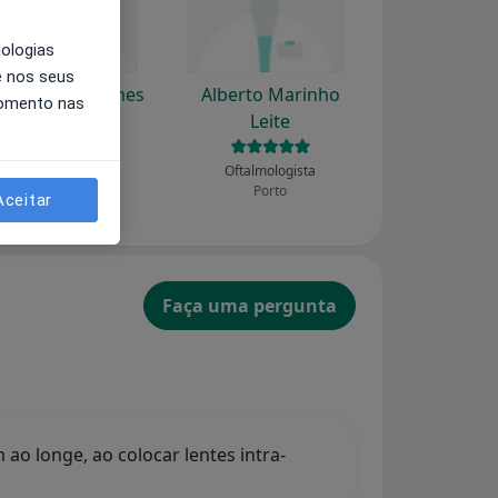
nologias
e nos seus
ília J Silva Gomes
Alberto Marinho
momento nas
Leite
Oftalmologista
Estarreja
Oftalmologista
Porto
Aceitar
Faça uma pergunta
o longe, ao colocar lentes intra-