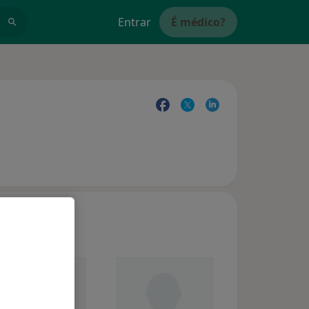
Entrar
É médico?