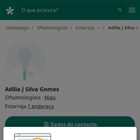
Men
O que procura?
Homepage
Oftalmologista
Estarreja
Adília J Silva 
Mudar de cidade
Adília J Silva Gomes
sobre as especializações
Oftalmologista
·
Mais
Estarreja
1 endereço
Dados do contacto