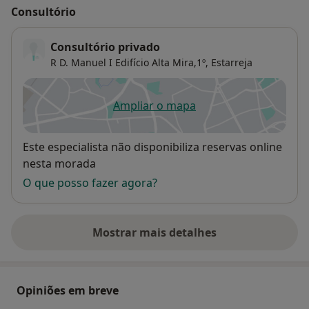
Consultório
Consultório privado
R D. Manuel I Edifício Alta Mira,1º,
Estarreja
Ampliar o mapa
abre num novo separador
Disponibilidade
Este especialista não disponibiliza reservas online
nesta morada
O que posso fazer agora?
Mostrar mais detalhes
sobre o endereço
Opiniões em breve