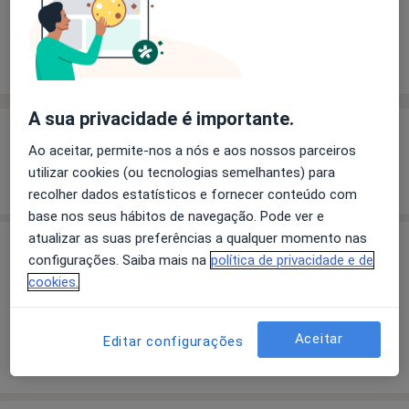
Solicite um atendimento
Experiência
Preços
Consultórios
Opiniões
A sua privacidade é importante.
Experiência
Ao aceitar, permite-nos a nós e aos nossos parceiros
utilizar cookies (ou tecnologias semelhantes) para
Mostrar mais detalhes
sobre a experiência
recolher dados estatísticos e fornecer conteúdo com
base nos seus hábitos de navegação. Pode ver e
atualizar as suas preferências a qualquer momento nas
Preços
configurações. Saiba mais na
política de privacidade e de
cookies.
Sem informação sobre serviços e preços
Este especialista ainda não adicionou nenhuma
informação sobre serviços
Aceitar
Editar configurações