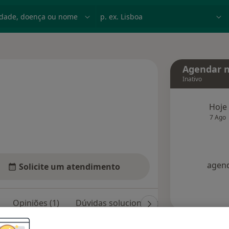
dade, doença ou nome
p. ex. Lisboa
Agendar n
Inativo
bre as especializações
Hoje
7 Ago
agend
Solicite um atendimento
Opiniões (1)
Dúvidas solucionadas (2)