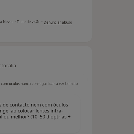
na opinião do utilizador Maria Neiva
usa Neves
•
Teste de visão
•
Denunciar abuso
toralia
com óculos nunca consegui ficar a ver bem ao
s de contacto nem com óculos
ge, ao colocar lentes intra-
al ou melhor? (10. 50 dioptrias +