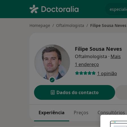
especiali
Homepage
Oftalmologista
Filipe Sousa Neves
Filipe Sousa Neves
so
Oftalmologista
·
Mais
1 endereço
1 opinião
Dados do contacto
Experiência
Preços
Consultórios