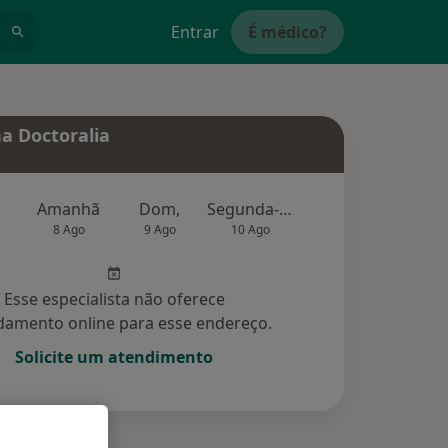
Entrar
É médico?
a Doctoralia
Amanhã
Dom,
Segunda-feira
Ter,
Qu
8 Ago
9 Ago
10 Ago
11 Ago
12 Ag
Esse especialista não oferece
amento online para esse endereço.
Solicite um atendimento