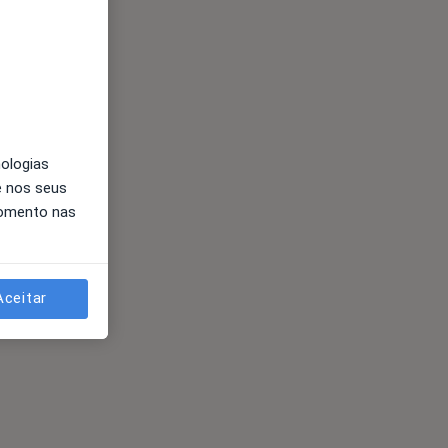
nologias
e nos seus
momento nas
Aceitar