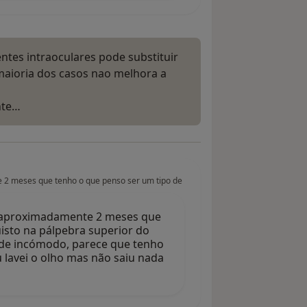
entes intraoculares pode substituir
maioria dos casos nao melhora a
nte…
e 2 meses que tenho o que penso ser um tipo de
 a aproximadamente 2 meses que
isto na pálpebra superior do
de incómodo, parece que tenho
lavei o olho mas não saiu nada
…