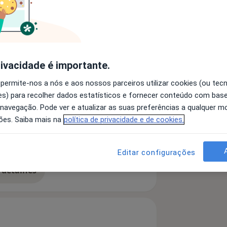
lar do Centro Hospitalar de Vila Nova
a, Catarata e Cirurgia Implanto-
rivacidade é importante.
ández-Vega em Oviedo e em Retina
 Hospital, Reino Unido.
 permite-nos a nós e aos nossos parceiros utilizar cookies (ou tec
s) para recolher dados estatísticos e fornecer conteúdo com bas
 navegação. Pode ver e atualizar as suas preferências a qualquer 
ões. Saiba mais na
política de privacidade e de cookies.
etinopatia diabética
iseases
Editar configurações
 detalhes
bre a experiência