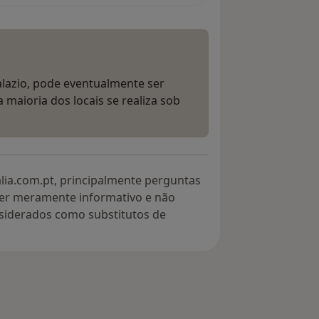
alazio, pode eventualmente ser
 maioria dos locais se realiza sob
lia.com.pt, principalmente perguntas
ter meramente informativo e não
siderados como substitutos de