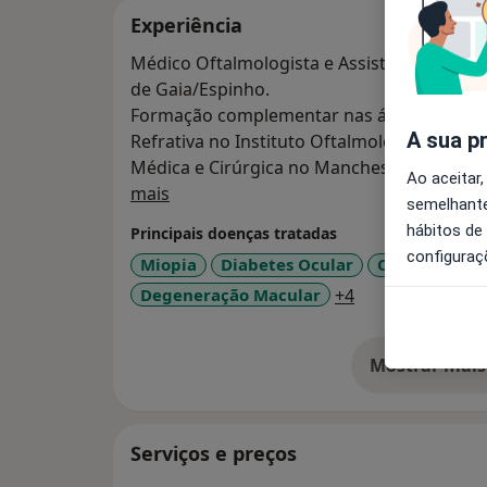
Experiência
Médico Oftalmologista e Assistente Hospita
de Gaia/Espinho.
Formação complementar nas áreas de Córne
A sua p
Refrativa no Instituto Oftalmológico Fern
Médica e Cirúrgica no Manchester Royal Eye
Ao aceitar,
Sobre mim
mais
semelhante
hábitos de
Principais doenças tratadas
configuraç
Miopia
Diabetes Ocular
Catarata
R
a11y_sr_more_d
Degeneração Macular
+4
Mostrar mais
so
Serviços e preços