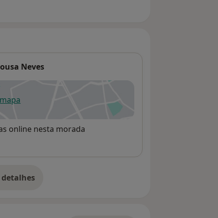
 Sousa Neves
 mapa
re num novo separador
rvas online nesta morada
 detalhes
bre o endereço