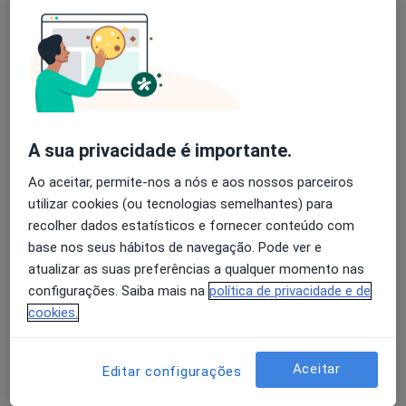
Leandro Massada
Avaliação dos usuários: 4,6 na Play Store e 4,2 na
Médico do desporto, Traumatologista, Ortoptista
Apple
Porto
A sua privacidade é importante.
José Reis
Ao aceitar, permite-nos a nós e aos nossos parceiros
Traumatologista
utilizar cookies (ou tecnologias semelhantes) para
Lisboa
recolher dados estatísticos e fornecer conteúdo com
base nos seus hábitos de navegação. Pode ver e
atualizar as suas preferências a qualquer momento nas
André Faria Couto
configurações. Saiba mais na
política de privacidade e de
Traumatologista, Médico do desporto, Médico do trabalho
cookies.
Porto
Aceitar
Editar configurações
A Alberto Lemos