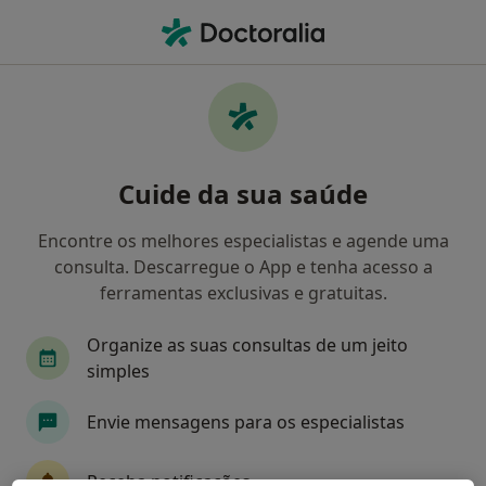
Men
O que procura?
Homepage
Doenças
Metatarsalgia
Metatarsalgia - Informação,
Cuide da sua saúde
especialistas, perguntas
frequentes
Encontre os melhores especialistas e agende uma
consulta. Descarregue o App e tenha acesso a
ferramentas exclusivas e gratuitas.
Organize as suas consultas de um jeito
Informação
simples
Envie mensagens para os especialistas
Especialistas - metatarsalgia
Receba notificações