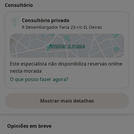
Consultório
Consultório privado
R Desembargador Faria 23-r/c-D,
Oeiras
Ampliar o mapa
abre num novo separador
Disponibilidade
Este especialista não disponibiliza reservas online
nesta morada
O que posso fazer agora?
Mostrar mais detalhes
sobre o endereço
Opiniões em breve