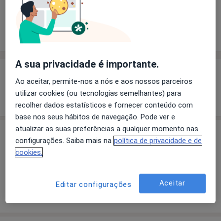
Solicite um atendimento
Experiência
Preços
Consultórios
Opiniões
A sua privacidade é importante.
Experiência
Ao aceitar, permite-nos a nós e aos nossos parceiros
utilizar cookies (ou tecnologias semelhantes) para
Mostrar mais detalhes
sobre a experiência
recolher dados estatísticos e fornecer conteúdo com
base nos seus hábitos de navegação. Pode ver e
atualizar as suas preferências a qualquer momento nas
Preços
configurações. Saiba mais na
política de privacidade e de
cookies.
Sem informação sobre serviços e preços
Este especialista ainda não adicionou nenhuma
informação sobre serviços
Aceitar
Editar configurações