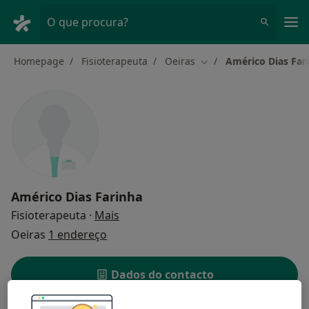
Men
O que procura?
Homepage
Fisioterapeuta
Oeiras
Américo Dias Far
Mudar de cidade
Américo Dias Farinha
sobre as especializações
Fisioterapeuta
·
Mais
Oeiras
1 endereço
Dados do contacto