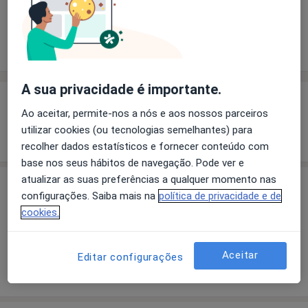
Solicite um atendimento
Experiência
Preços
Consultórios
Opiniões
A sua privacidade é importante.
Experiência
Ao aceitar, permite-nos a nós e aos nossos parceiros
utilizar cookies (ou tecnologias semelhantes) para
Mostrar mais detalhes
sobre a experiência
recolher dados estatísticos e fornecer conteúdo com
base nos seus hábitos de navegação. Pode ver e
atualizar as suas preferências a qualquer momento nas
Preços
configurações. Saiba mais na
política de privacidade e de
cookies.
Sem informação sobre serviços e preços
Este especialista ainda não adicionou nenhuma
informação sobre serviços
Aceitar
Editar configurações