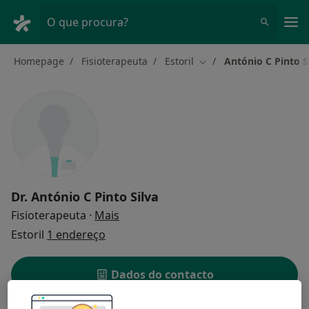
Men
O que procura?
Homepage
Fisioterapeuta
Estoril
António C Pinto S
Mudar de cidade
Dr.
António C Pinto Silva
sobre as especializações
Fisioterapeuta
·
Mais
Estoril
1 endereço
Dados do contacto