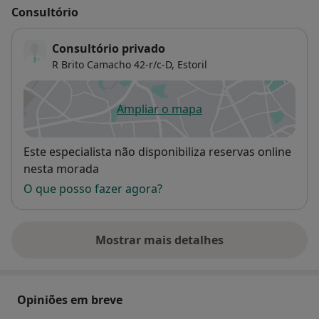
Consultório
Consultório privado
R Brito Camacho 42-r/c-D,
Estoril
Ampliar o mapa
abre num novo separador
Disponibilidade
Este especialista não disponibiliza reservas online
nesta morada
O que posso fazer agora?
Mostrar mais detalhes
sobre o endereço
Opiniões em breve