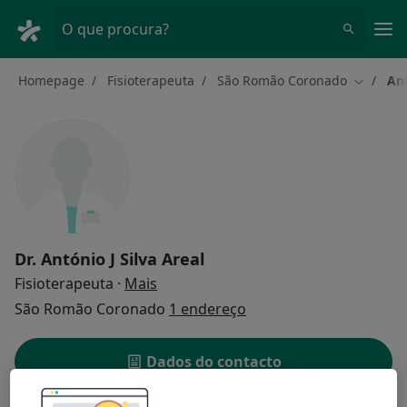
Men
O que procura?
Homepage
Fisioterapeuta
São Romão Coronado
Ant
Mudar d
Dr.
António J Silva Areal
sobre as especializações
Fisioterapeuta
·
Mais
São Romão Coronado
1 endereço
Dados do contacto