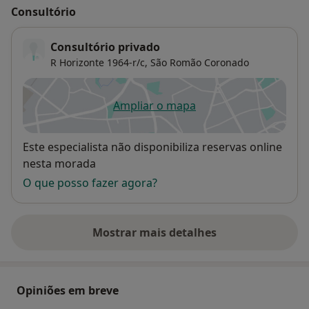
Consultório
Consultório privado
R Horizonte 1964-r/c,
São Romão Coronado
Ampliar o mapa
abre num novo separador
Disponibilidade
Este especialista não disponibiliza reservas online
nesta morada
O que posso fazer agora?
Mostrar mais detalhes
sobre o endereço
Opiniões em breve