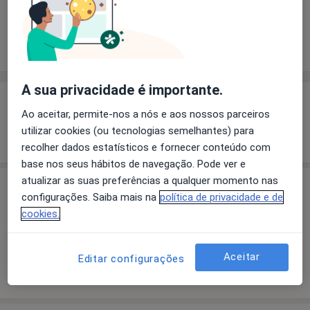
Solicite um atendimento
Experiência
Preços
Consultórios
Opiniões
A sua privacidade é importante.
Experiência
Ao aceitar, permite-nos a nós e aos nossos parceiros
utilizar cookies (ou tecnologias semelhantes) para
Mostrar mais detalhes
sobre a experiência
recolher dados estatísticos e fornecer conteúdo com
base nos seus hábitos de navegação. Pode ver e
atualizar as suas preferências a qualquer momento nas
Preços
configurações. Saiba mais na
política de privacidade e de
cookies.
Sem informação sobre serviços e preços
Este especialista ainda não adicionou nenhuma
informação sobre serviços
Aceitar
Editar configurações