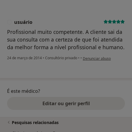
usuário
U
Profissional muito competente. A cliente sai da
sua consulta com a certeza de que foi atendida
da melhor forma a nível profissional e humano.
na opinião do utilizador usuár
24 de março de 2014
•
Consultório privado
•
•
Denunciar abuso
É este médico?
Editar ou gerir perfil
Pesquisas relacionadas