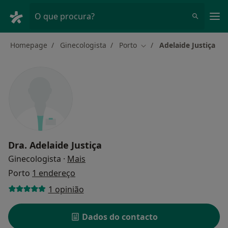
Men
O que procura?
Homepage
Ginecologista
Porto
Adelaide Justiça
Mudar de cidade
Dra.
Adelaide Justiça
sobre as especializações
Ginecologista
·
Mais
Porto
1 endereço
1 opinião
Dados do contacto