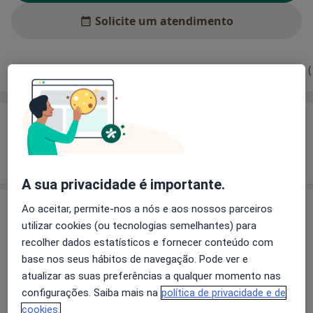
Solicite um atendimento
Experiência
Preços
Consultórios
Opiniões (
Experiência
Mostrar mais detalhes
sobre a experiência
A sua privacidade é importante.
Ao aceitar, permite-nos a nós e aos nossos parceiros
Preços
utilizar cookies (ou tecnologias semelhantes) para
Sem informação sobre serviços e preços
recolher dados estatísticos e fornecer conteúdo com
Este especialista ainda não adicionou nenhuma
base nos seus hábitos de navegação. Pode ver e
informação sobre serviços
atualizar as suas preferências a qualquer momento nas
configurações. Saiba mais na
política de privacidade e de
cookies.