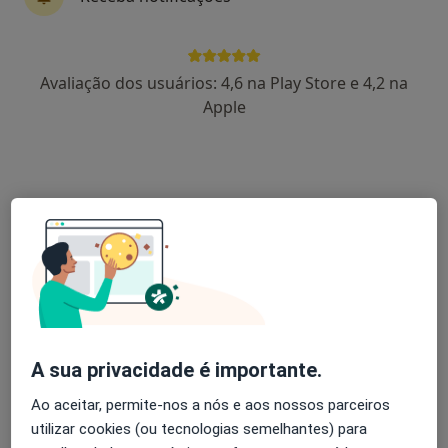
Rui Marques de Carvalho
Avaliação dos usuários: 4,6 na Play Store e 4,2 na
Ginecologista
Apple
Lisboa
Sílvia Saraiva
Endocrinologista, Nutricionista
Lisboa
Alini Cunha
Ginecologista
Lisboa
A sua privacidade é importante.
Agendar uma visita
Ao aceitar, permite-nos a nós e aos nossos parceiros
utilizar cookies (ou tecnologias semelhantes) para
Liliana De Campos Gomes