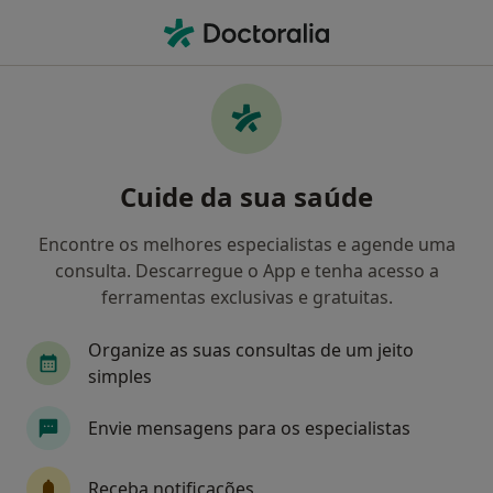
Men
O que procura?
Homepage
Doenças
Menopausa Precoce
Menopausa precoce -
Cuide da sua saúde
Informação, especialistas,
perguntas frequentes
Encontre os melhores especialistas e agende uma
consulta. Descarregue o App e tenha acesso a
ferramentas exclusivas e gratuitas.
Organize as suas consultas de um jeito
Informação
Perguntas & Respostas
simples
Envie mensagens para os especialistas
Especialistas - menopausa precoce
Receba notificações