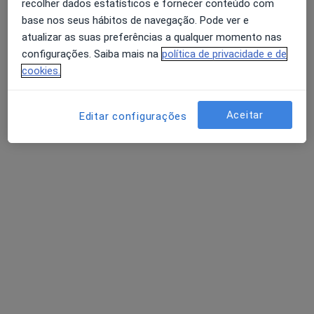
recolher dados estatísticos e fornecer conteúdo com
base nos seus hábitos de navegação. Pode ver e
Ginecologista
atualizar as suas preferências a qualquer momento nas
Lisboa
configurações. Saiba mais na
política de privacidade e de
Agendar uma visita
cookies.
A Baldaque Faria
Aceitar
Editar configurações
Endocrinologista
Porto
Adelaide Justiça
Ginecologista
Porto